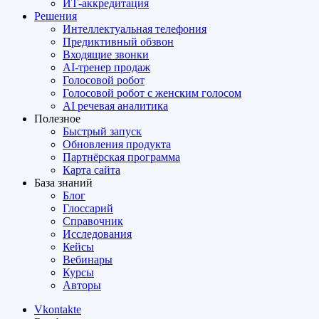
ИТ-аккредитация
Решения
Интеллектуальная телефония
Предиктивный обзвон
Входящие звонки
AI-тренер продаж
Голосовой робот
Голосовой робот с женским голосом
AI речевая аналитика
Полезное
Быстрый запуск
Обновления продукта
Партнёрская программа
Карта сайта
База знаний
Блог
Глоссарий
Справочник
Исследования
Кейсы
Вебинары
Курсы
Авторы
Vkontakte