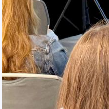
Виджет для amoCRM
Битрикс24
SMS-центр
ЭнвиБокс
HyperScript
API
AI помощники
Шаблоны голосовых роботов
Голосовой робот для звонков
Голосовой робот с женским голосом
AI-тренер продаж