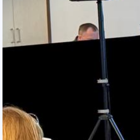
Транкрибация звонков
Суфлирование
Отчёты
Скрипты
Управление командой
Гостевой доступ
Быстрый запуск
По отраслям
Для HR и рекрутмента
Колл-центр для юристов
Колл-центр для онлайн-школ
АКЦ в сфере недвижимости
Интеграции