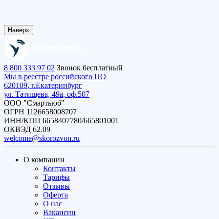
Наверх
8 800 333 97 02
Звонок бесплатный
Мы в реестре российского ПО
620109, г.
Екатеринбург
ул. Татищева, 49а
, оф.507
ООО "Смартьюб"
ОГРН 1126658008707
ИНН/КПП 6658407780/665801001
ОКВЭД 62.09
welcome@skorozvon.ru
О компании
Контакты
Тарифы
Отзывы
Оферта
О нас
Вакансии