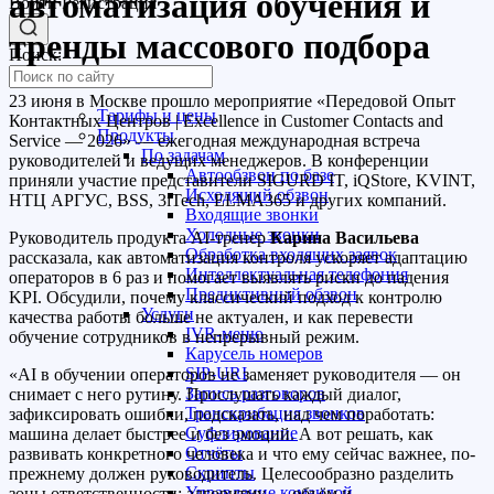
автоматизация обучения и
Войти
Регистрация
тренды массового подбора
Поиск:
23 июня в Москве прошло мероприятие «Передовой Опыт
Тарифы и цены
Контактных Центров | Excellence in Customer Contacts and
Продукты
Service — 2026» — ежегодная международная встреча
По задачам
руководителей и ведущих менеджеров. В конференции
Автообзвон по базе
приняли участие представители SIGURD IT, iQStore, KVINT,
Исходящий обзвон
НТЦ АРГУС, BSS, 3iTech, ELMA365 и других компаний.
Входящие звонки
Холодные звонки
Руководитель продукта AI-тренер
Карина Васильева
Обработка входящих заявок
рассказала, как автоматизация контроля ускоряет адаптацию
Интеллектуальная телефония
операторов в 6 раз и помогает выявлять риски до падения
Предиктивный обзвон
KPI. Обсудили, почему классический подход к контролю
Услуги
качества работы больше не актуален, и как перевести
IVR-меню
обучение сотрудников в непрерывный режим.
Карусель номеров
SIP-URI
«AI в обучении операторов не заменяет руководителя — он
Запись разговоров
снимает с него рутину. Прослушать каждый диалог,
Транскрибация звонков
зафиксировать ошибки, подсказать, над чем поработать:
Суфлирование
машина делает быстрее и без эмоций. А вот решать, как
Отчёты
развивать конкретного человека и что ему сейчас важнее, по-
Скрипты
прежнему должен руководитель. Целесообразно разделить
Управление командой
зоны ответственности: алгоритму — объём и