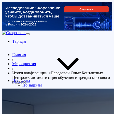
Тарифы
Главная
/
Мероприятия
/
Итоги конференции «Передовой Опыт Контактных
Центров»: автоматизация обучения и тренды массового
Продукты
подбора
По задачам