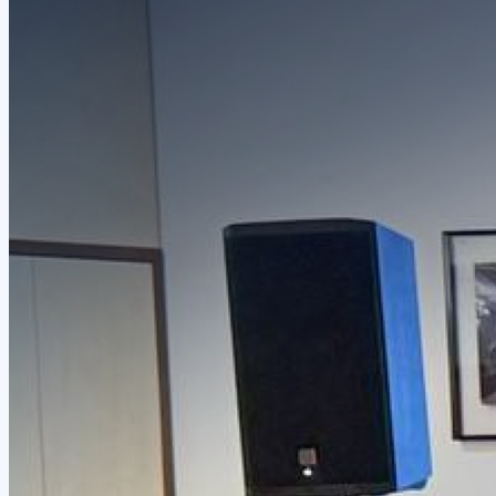
Модуль дозвона
Автообзвон по базе
Исходящий обзвон
Скоринг базы контактов
Входящие звонки
Холодные звонки
Обработка входящих заявок
Интеллектуальная телефония
Предиктивный обзвон
Маркировка звонков
Услуги
IVR-меню
Карусель номеров
SIP-URI
Запись разговоров