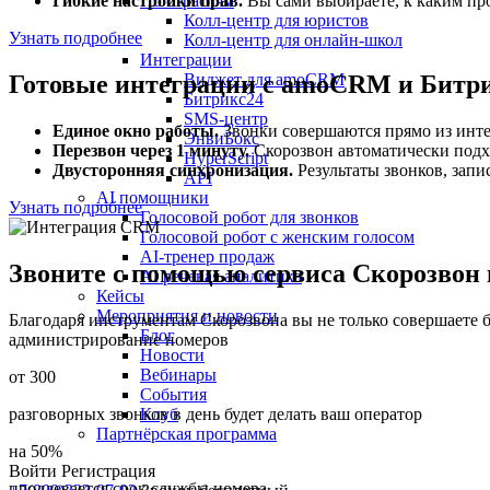
Гибкие настройки прав.
Вы сами выбираете, к каким про
По отраслям
Колл-центр для юристов
Узнать подробнее
Колл-центр для онлайн-школ
Интеграции
Готовые интеграции с amoCRM и Битр
Виджет для amoCRM
Битрикс24
SMS-центр
Единое окно работы.
Звонки совершаются прямо из инт
ЭнвиБокс
Перезвон через 1 минуту.
Скорозвон автоматически подхв
HyperScript
Двусторонняя синхронизация.
Результаты звонков, запи
API
AI помощники
Узнать подробнее
Голосовой робот для звонков
Голосовой робот с женским голосом
AI-тренер продаж
Звоните с помощью сервиса Скорозвон и
AI речевая аналитика
Кейсы
Мероприятия и новости
Благодаря инструментам Скорозвона вы не только совершаете б
Блог
администрирование номеров
Новости
Вебинары
от 300
События
разговорных звонков в день будет делать ваш оператор
Клуб
Партнёрская программа
на 50%
Войти
Регистрация
продлевается срок службы номера