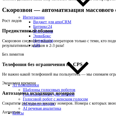
Скорозвон — автоматизация массового о
Интеграции
Рост лидов
Виджет для amoCRM
Битрикс24
Предиктивный обзвон
SMS-центр
ЭнвиБокс
HyperScript
Скорозвон соединяет ваших операторов только с теми, кто подн
API
результативных звонков в 2-3 раза!
Без лимитов
Телефония без ограничения по CPS
Не важно какой телефонией вы пользуетесь — мы снимаем ог
Экономия времени
AI помощники
Шаблоны голосовых роботов
Автозамена исходящих номеров
Голосовой робот для звонков
Голосовой робот с женским голосом
Сократите расходы на закупку номеров. Номера с которых звон
AI-тренер продаж
AI речевая аналитика
Антиспам
Кейсы