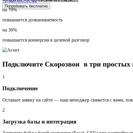
+7(800)333-97-02
Звонок бесплатный
Попробовать бесплатно
на 70%
повышается дозваниваемость
на 30%
повышается конверсия в целевой разговор
Подключите Скорозвон в три простых
1
Подключение
Оставьте заявку на сайте — наш менеджер свяжется с вами, по
2
Загрузка базы и интеграция
Загрузите файл с базой контактов (Excel, CSV) или настройте