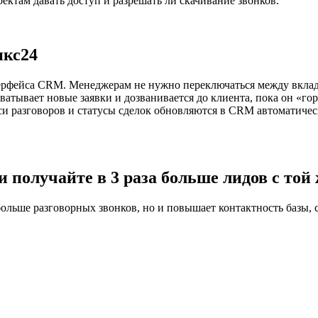
ектам давать доступ и разрешать ли скачивание звонков.
икс24
ерфейса CRM. Менеджерам не нужно переключаться между вклад
атывает новые заявки и дозванивается до клиента, пока он «го
си разговоров и статусы сделок обновляются в CRM автоматичес
 получайте в 3 раза больше лидов с той 
ольше разговорных звонков, но и повышает контактность базы, 