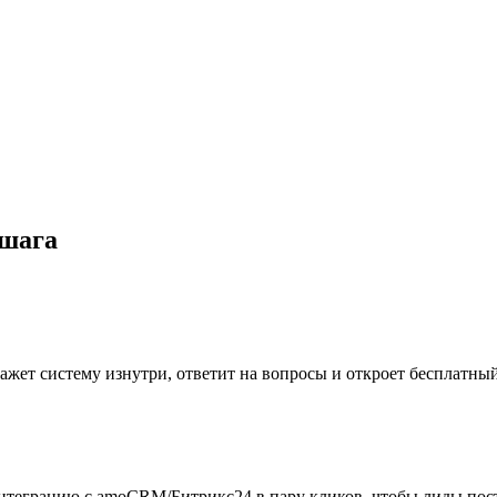
 шага
кажет систему изнутри, ответит на вопросы и откроет бесплатны
 интеграцию с amoCRM/Битрикс24 в пару кликов, чтобы лиды пос