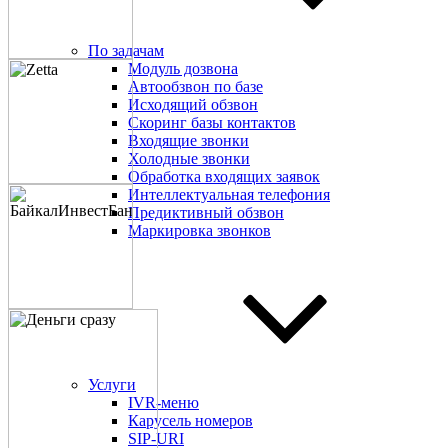
По задачам
Модуль дозвона
Автообзвон по базе
Исходящий обзвон
Скоринг базы контактов
Входящие звонки
Холодные звонки
Обработка входящих заявок
Интеллектуальная телефония
Предиктивный обзвон
Маркировка звонков
Услуги
IVR-меню
Карусель номеров
SIP-URI