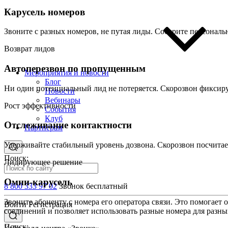
Карусель номеров
Звоните с разных номеров, не путая лиды. Соберите персонал
Возврат лидов
Автоперезвон по пропущенным
Мероприятия и новости
Блог
Ни один потенциальный лид не потеряется. Скорозвон фиксиру
Новости
Вебинары
Рост эффективности
События
Клуб
Отслеживание контактности
Партнёрам
Удерживайте стабильный уровень дозвона. Скорозвон посчитае
Поиск:
Лидирующее решение
Омни-карусель
8 800 333 97 02
Звонок бесплатный
Звоните абоненту с номера его оператора связи. Это помогае
Войти
Регистрация
соединений и позволяет использовать разные номера для разн
Поиск: