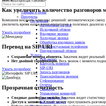
Кейс колл-центра «Звонко»
Как увеличить количество разговоров 
Тарифы и цены
Продукты
Компания внедрила комплекс решений: автоматическую смену 
По задачам
увеличить время нахождения операторов в полезных диалогах 
Автообзвон по базе
Исходящий обзвон
Узнать подробнее
Входящие звонки
Холодные звонки
Обработка входящих заявок
Перевод на SIP URI
Интеллектуальная телефония
Предиктивный обзвон
Услуги
Сохранение номера абонента.
Заказчик видит реальный 
IVR-меню
Нет двойной тарификации.
Весь звонок с момента подня
Карусель номеров
SIP-URI
Узнать подробнее
Запись разговоров
Транскрибация звонков
Суфлирование
Отчёты
Прозрачная отчетность
Скрипты
Управление командой
Сводные дашборды онлайн.
Заказчик видит статистику
Гостевой доступ
Доступ к записям.
Клиент может прослушивать разговоры
Быстрый запуск