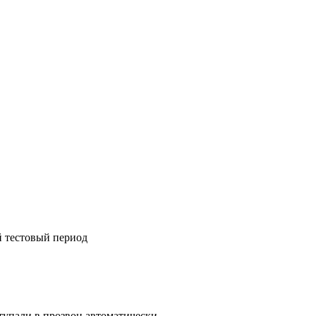
й тестовый период
тупали в прозвон автоматически