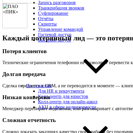
Запись разговоров
Транкрибация звонков
Суфлирование
Отчёты
Скрипты
Управление командой
Гостевой доступ
Каждый потерянный лид — это потерян
Быстрый запуск
Потеря клиентов
Технические ограничения телефонии не позволяют перевести кли
Долгая передача
Сделка передается в CRM, а не переводится в моменте — клиен
По отраслям
Для HR и рекрутмента
Колл-центр для юристов
Низкая конверсия
Колл-центр для онлайн-школ
АКЦ в сфере недвижимости
Менеджер перебирает недозвоны, или разговаривает с автоотв
Сложная отчетность
Сложно доказать заказчику качество своей работы без прозрачн