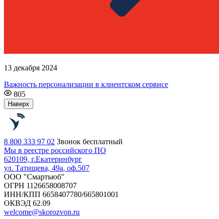
13 декабря 2024
Важность персонализации в клиентском сервисе
805
Наверх
8 800 333 97 02
Звонок бесплатный
Мы в реестре российского ПО
620109, г.
Екатеринбург
ул. Татищева, 49а
, оф.507
ООО "Смартьюб"
ОГРН 1126658008707
ИНН/КПП 6658407780/665801001
ОКВЭД 62.09
welcome@skorozvon.ru