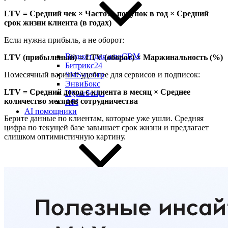
LTV = Средний чек × Частота покупок в год × Средний
срок жизни клиента (в годах)
Если нужна прибыль, а не оборот:
Виджет для amoCRM
LTV (прибыльный) = LTV (оборот) × Маржинальность (%)
Битрикс24
Помесячный вариант удобнее для сервисов и подписок:
SMS-центр
ЭнвиБокс
LTV = Средний доход с клиента в месяц × Среднее
HyperScript
количество месяцев сотрудничества
API
AI помощники
Берите данные по клиентам, которые уже ушли. Средняя
цифра по текущей базе завышает срок жизни и предлагает
слишком оптимистичную картину.
Шаблоны голосовых роботов
Голосовой робот для звонков
Голосовой робот с женским голосом
AI-тренер продаж