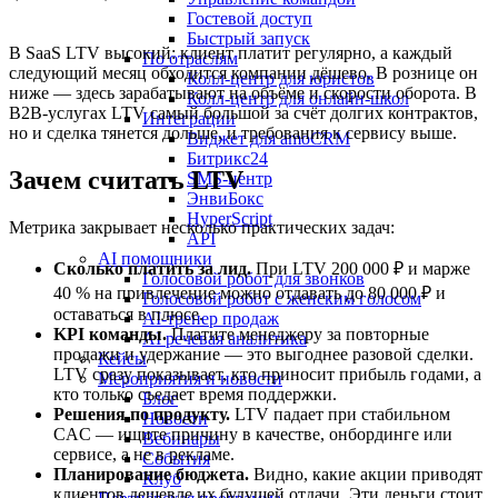
Гостевой доступ
Быстрый запуск
В SaaS LTV высокий: клиент платит регулярно, а каждый
По отраслям
следующий месяц обходится компании дёшево. В рознице он
Колл-центр для юристов
ниже — здесь зарабатывают на объёме и скорости оборота. В
Колл-центр для онлайн-школ
B2B-услугах LTV самый большой за счёт долгих контрактов,
Интеграции
но и сделка тянется дольше, и требования к сервису выше.
Виджет для amoCRM
Битрикс24
Зачем считать LTV
SMS-центр
ЭнвиБокс
HyperScript
Метрика закрывает несколько практических задач:
API
AI помощники
Сколько платить за лид.
При LTV 200 000 ₽ и марже
Голосовой робот для звонков
40 % на привлечение можно отдавать до 80 000 ₽ и
Голосовой робот с женским голосом
оставаться в плюсе.
AI-тренер продаж
KPI команды.
Платите менеджеру за повторные
AI речевая аналитика
продажи и удержание — это выгоднее разовой сделки.
Кейсы
LTV сразу показывает, кто приносит прибыль годами, а
Мероприятия и новости
кто только съедает время поддержки.
Блог
Решения по продукту.
LTV падает при стабильном
Новости
CAC — ищите причину в качестве, онбординге или
Вебинары
сервисе, а не в рекламе.
События
Планирование бюджета.
Видно, какие акции приводят
Клуб
клиентов дешевле их будущей отдачи. Эти деньги стоит