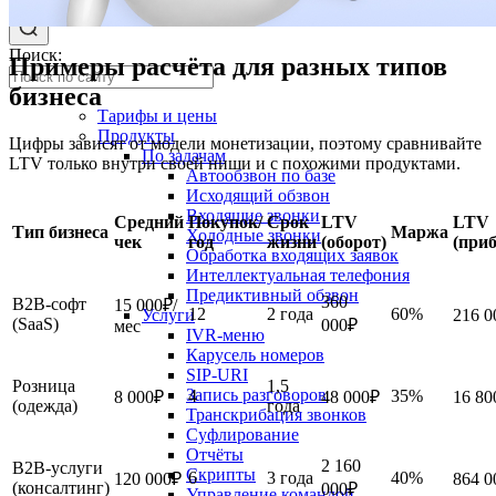
Войти
Регистрация
Поиск:
Примеры расчёта для разных типов
бизнеса
Тарифы и цены
Продукты
Цифры зависят от модели монетизации, поэтому сравнивайте
По задачам
LTV только внутри своей ниши и с похожими продуктами.
Автообзвон по базе
Исходящий обзвон
Входящие звонки
Средний
Покупок/
Срок
LTV
LTV
Тип бизнеса
Маржа
Холодные звонки
чек
год
жизни
(оборот)
(при
Обработка входящих заявок
Интеллектуальная телефония
Предиктивный обзвон
360
B2B-софт
15 000₽/
12
2 года
60%
Услуги
216 0
(SaaS)
000₽
мес
IVR-меню
Карусель номеров
SIP-URI
Розница
1,5
Запись разговоров
4
35%
8 000₽
48 000₽
16 80
(одежда)
года
Транскрибация звонков
Суфлирование
Отчёты
2 160
B2B-услуги
Скрипты
6
3 года
40%
120 000₽
864 0
(консалтинг)
000₽
Управление командой