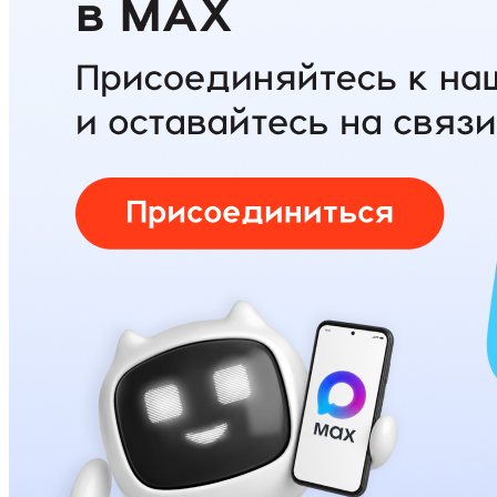
AI речевая аналитика
Кейсы
Мероприятия и новости
Блог
Новости
Вебинары
События
Клуб
Партнёрам
Поиск:
8 800 333 97 02
Звонок бесплатный