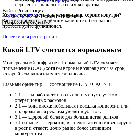
Партнёрская программа
перевести в каналы с долгим возвратом.
Войти
Регистрация
Хотите посмотреть как устроен наш сервис изнутри?
+7(800)333-97-02
Звонок бесплатный
Зарегистрируйтесь в личном кабинете и бесплатно
Попробовать бесплатно
протестируйте функционал.
Перейти для регистрации
Какой LTV считается нормальным
Универсальной цифры нет. Нормальный LTV окупает
привлечение (CAC) хотя бы втрое и возвращается за срок,
который компания вытянет финансово.
Главный ориентир — соотношение LTV / CAC ≥ 3:
1:1 — вы работаете в ноль или в минус с учётом
операционных расходов.
2:1 — зона риска: небольшая просадка конверсии или
подорожавшая реклама уводят в убыток.
3:1 — здоровый баланс для большинства рынков.
5:1 и выше — вероятно, вы недостаточно инвестируете
в рост и отдаёте долю рынка более активным
конкурентам.