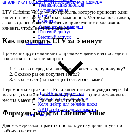
аналитику продаж
РОПу
фермер-менеджеру
Транкрибация звонков
Суфлирование
LTV (Lifetime Value) — это прибыль, которую приносит один
Отчёты
клиент за всё время работы с компанией. Метрика показывает,
Скрипты
сколько денег можно вложить в привлечение и удержание
Управление командой
клиента, чтобы не уйти в минус.
Гостевой доступ
Быстрый запуск
Как посчитать LTV за 5 минут
По отраслям
Проанализируйте данные по продажам данные за последний
год и ответьте на три вопроса:
Сколько в среднем клиент оставляет за одну покупку?
Сколько раз он покупает за год?
Сколько лет (или месяцев) остаётся с вами?
Перемножьте три числа. Если клиент обычно уходит через 14
Для HR и рекрутмента
месяцев, считайте помесячно. Держитесь одной методики из
Колл-центр для юристов
месяца в месяц — так вы увидите тренд.
Колл-центр для онлайн-школ
АКЦ в сфере недвижимости
Формула расчёта Lifetime Value
Интеграции
Для коммерческой практики используйте упрощённую, но
рабочую версию: