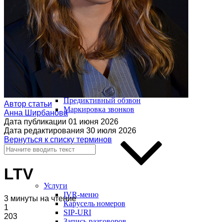
Модуль дозвона
Автообзвон по базе
Исходящий обзвон
Скоринг базы контактов
Входящие звонки
Холодные звонки
Обработка входящих заявок
Интеллектуальная телефония
Предиктивный обзвон
Автор статьи
Маркировка звонков
Анна Ширбанова
Дата публикации
01 июня 2026
Дата редактирования
30 июля 2026
Вернуться к списку терминов
LTV
Услуги
IVR-меню
3 минуты на чтение
Карусель номеров
1
SIP-URI
203
Запись разговоров