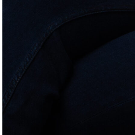
Гостевой доступ
Быстрый запуск
По отраслям
Колл-центр для юристов
Колл-центр для онлайн-школ
Интеграции
Виджет для amoCRM
Битрикс24
SMS-центр
ЭнвиБокс
HyperScript
API
AI помощники
Голосовой робот для звонков
Голосовой робот с женским голосом
AI-тренер продаж
AI речевая аналитика
Кейсы
Мероприятия и новости
Блог
Новости
Вебинары
События
Клуб