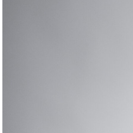
Транкрибация звонков
Суфлирование
Отчёты
Скрипты
Управление командой
Гостевой доступ
Быстрый запуск
По отраслям
Для HR и рекрутмента
Колл-центр для юристов
Колл-центр для онлайн-школ
АКЦ в сфере недвижимости
Интеграции