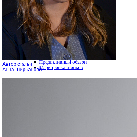
Модуль дозвона
Автообзвон по базе
Исходящий обзвон
Скоринг базы контактов
Входящие звонки
Холодные звонки
Обработка входящих заявок
Интеллектуальная телефония
Предиктивный обзвон
Автор статьи
Маркировка звонков
Анна Ширбанова
|
Услуги
IVR-меню
Карусель номеров
SIP-URI
Запись разговоров