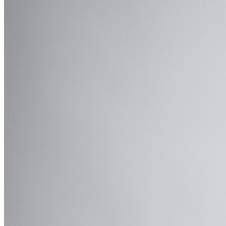
Виджет для amoCRM
Битрикс24
SMS-центр
ЭнвиБокс
HyperScript
API
AI помощники
Шаблоны голосовых роботов
Голосовой робот для звонков
Голосовой робот с женским голосом
AI-тренер продаж