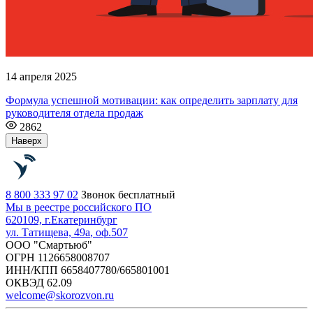
14 апреля 2025
Формула успешной мотивации: как определить зарплату для
руководителя отдела продаж
2862
Наверх
8 800 333 97 02
Звонок бесплатный
Мы в реестре российского ПО
620109, г.
Екатеринбург
ул. Татищева, 49а
, оф.507
ООО "Смартьюб"
ОГРН 1126658008707
ИНН/КПП 6658407780/665801001
ОКВЭД 62.09
welcome@skorozvon.ru