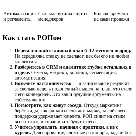
Автоматизация
Сколько рутины снято с
Больше времени
и регламенты
менеджеров
на сами продажи
Как стать РОПом
Перевыполняйте личный план 6–12 месяцев подряд.
На середнячка ставку не сделают, как бы его ни любил
коллектив.
Разберитесь в CRM и аналитике глубже остальных в
отделе.
Отчёты, метрики, воронки, сегментация,
автоматизация.
Возьмите наставничество
— и записывайте результат:
за сколько недель подопечный вышел на план, что стало
с его конверсией. Это ваши будущие аргументы на
собеседовании.
Посмотрите, как живут соседи.
Откуда маркетинг
берёт лиды, как финансы считают маржу, за счёт чего
поддержка удерживает клиента. РОП сидит на стыке
всего этого, и спрашивать будут с него.
Учитесь управлять, начиная с практики, а не с
курсов.
Делегирование, сложные разговоры, задачи без