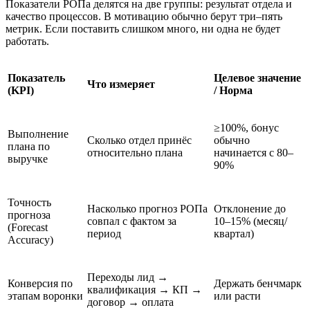
Показатели РОПа делятся на две группы: результат отдела и
качество процессов. В мотивацию обычно берут три–пять
метрик. Если поставить слишком много, ни одна не будет
работать.
Показатель
Целевое значение
Что измеряет
(KPI)
/ Норма
≥100%, бонус
Выполнение
Сколько отдел принёс
обычно
плана по
относительно плана
начинается с 80–
выручке
90%
Точность
Насколько прогноз РОПа
Отклонение до
прогноза
совпал с фактом за
10–15% (месяц/
(Forecast
период
квартал)
Accuracy)
Переходы лид →
Конверсия по
Держать бенчмарк
квалификация → КП →
этапам воронки
или расти
договор → оплата