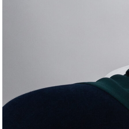
Войти
Регистрация
Поиск:
Тарифы и цены
Продукты
По задачам
Автообзвон по базе
Исходящий обзвон
Входящие звонки
Холодные звонки
Обработка входящих заявок
Интеллектуальная телефония
Предиктивный обзвон
Услуги
IVR-меню
Карусель номеров
SIP-URI
Запись разговоров
Транскрибация звонков
Суфлирование
Отчёты
Скрипты
Управление командой