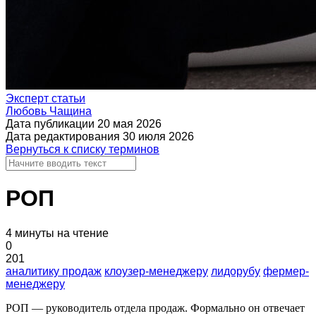
Партнёрская программа
Войти
Регистрация
+7(800)333-97-02
Звонок бесплатный
Попробовать бесплатно
Эксперт статьи
Любовь Чащина
Дата публикации
20 мая 2026
Дата редактирования
30 июля 2026
Вернуться к списку терминов
РОП
4 минуты на чтение
0
201
аналитику продаж
клоузер-менеджеру
лидорубу
фермер-
менеджеру
РОП — руководитель отдела продаж. Формально он отвечает