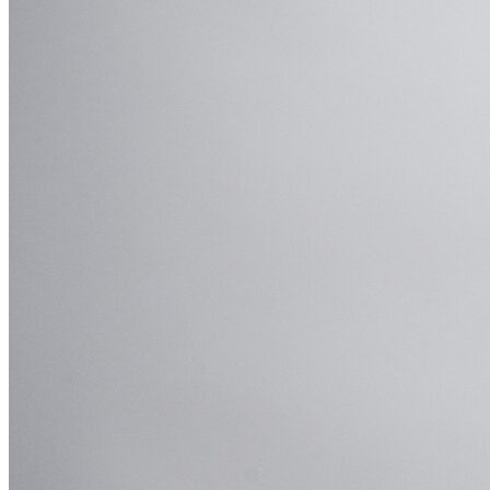
AI речевая аналитика
Кейсы
Мероприятия и новости
Блог
Новости
Вебинары
События
Клуб
Партнёрам
Поиск:
8 800 333 97 02
Звонок бесплатный