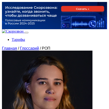
Тарифы
Главная
/
Глоссарий
/
РОП
Продукты
По задачам