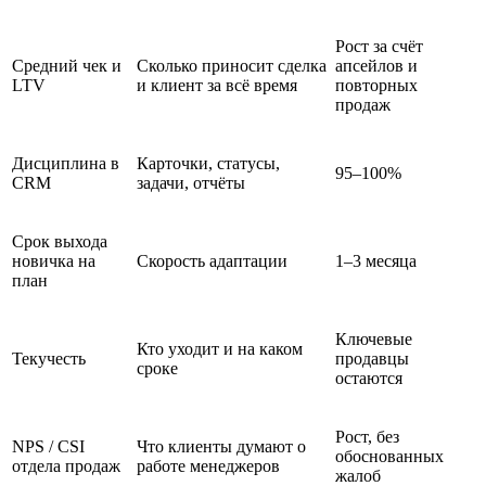
Рост за счёт
Средний чек и
Сколько приносит сделка
апсейлов и
LTV
и клиент за всё время
повторных
продаж
Дисциплина в
Карточки, статусы,
95–100%
CRM
задачи, отчёты
Срок выхода
новичка на
Скорость адаптации
1–3 месяца
план
Ключевые
Кто уходит и на каком
Текучесть
продавцы
сроке
остаются
Рост, без
NPS / CSI
Что клиенты думают о
обоснованных
отдела продаж
работе менеджеров
жалоб