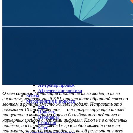
Гостевой доступ
Быстрый запуск
По отраслям
Колл-центр для юристов
Колл-центр для онлайн-школ
Интеграции
Виджет для amoCRM
Битрикс24
SMS-центр
ЭнвиБокс
HyperScript
API
AI помощники
Голосовой робот для звонков
Голосовой робот с женским голосом
AI-тренер продаж
AI речевая аналитика
О чём статья.
Мотивация падает не из-за людей, а из-за
Кейсы
системы: непрозрачный KPI, отсутствие обратной связи по
Мероприятия и новости
звонкам и рутина вместо живых продаж. Исправить это
Блог
помогают 10 инструментов — от прогрессирующей шкалы
Новости
процентов и командного бонуса до публичного рейтинга и
Вебинары
карьерных грейдов с чёткими цифрами. Ключ не в отдельных
События
приёмах, а в системе: менеджер в любой момент должен
Клуб
понимать, за что получает деньги, какой результат у него