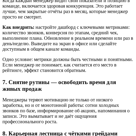
Когда каждый менеджер видит свои показатели и позицию в
команде, включается здоровая конкуренция. Это работает
лучше, чем закрытые отчёты раз в месяц, которые менеджер
просто не смотрит.
Как внедрить:
настройте дашборд с ключевыми метриками:
количество звонков, конверсия по этапам, средний чек,
выполнение плана. Обновление в реальном времени или раз в
день/неделю. Выведите на экран в офисе или сделайте
доступным в общем канале команды.
Одно условие: метрики должны быть честными и понятными.
Если менеджер не понимает, как считается его место в
рейтинге, эффект становится обратным.
7. Снятие рутины — освободить время для
живых продаж
Менеджеры теряют мотивацию не только от низкого
заработка, но и от монотонной работы: сотни холодных
звонков по базе, информирование об акциях, напоминания о
записи. Это выматывает и не даёт ощущения
профессионального роста.
8. Карьерная лестница с чёткими грейдами