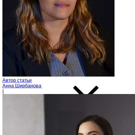
Модуль дозвона
Автообзвон по базе
Исходящий обзвон
Скоринг базы контактов
Входящие звонки
Холодные звонки
Обработка входящих заявок
Интеллектуальная телефония
Предиктивный обзвон
Маркировка звонков
Автор статьи
Анна Ширбанова
|
Услуги
IVR-меню
Карусель номеров
SIP-URI
Запись разговоров