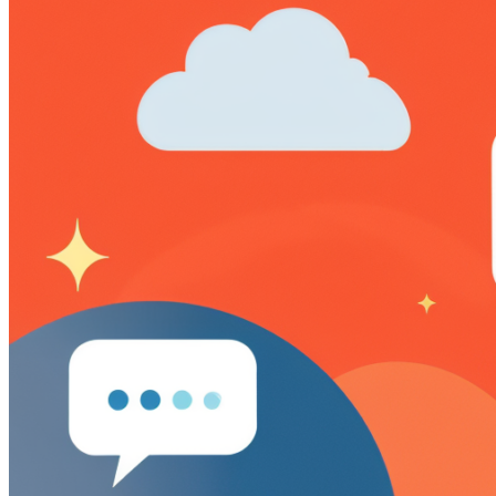
AI речевая аналитика
Кейсы
Мероприятия и новости
Блог
Новости
Вебинары
События
Клуб
Партнёрам
Поиск:
8 800 333 97 02
Звонок бесплатный