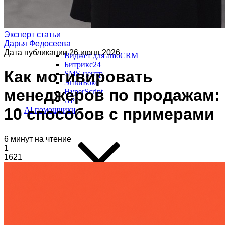
Эксперт статьи
Дарья Федосеева
Дата публикации
26 июня 2026
Виджет для amoCRM
Битрикс24
Как мотивировать
SMS-центр
ЭнвиБокс
менеджеров по продажам:
HyperScript
API
10 способов с примерами
AI помощники
6 минут на чтение
1
1621
Шаблоны голосовых роботов
Голосовой робот для звонков
Голосовой робот с женским голосом
AI-тренер продаж