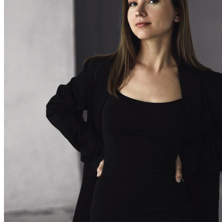
Транкрибация звонков
Суфлирование
Отчёты
Скрипты
Управление командой
Гостевой доступ
Быстрый запуск
По отраслям
Для HR и рекрутмента
Колл-центр для юристов
Колл-центр для онлайн-школ
АКЦ в сфере недвижимости
Интеграции