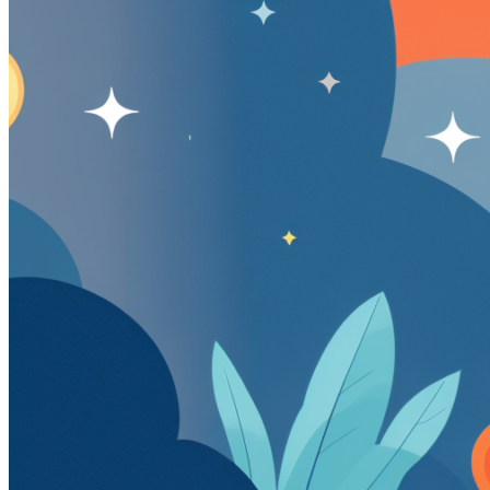
Войти
Регистрация
Поиск:
Тарифы и цены
Продукты
По задачам
Автообзвон по базе
Исходящий обзвон
Входящие звонки
Холодные звонки
Обработка входящих заявок
Интеллектуальная телефония
Предиктивный обзвон
Услуги
IVR-меню
Карусель номеров
SIP-URI
Запись разговоров
Транскрибация звонков
Суфлирование
Отчёты
Скрипты
Управление командой