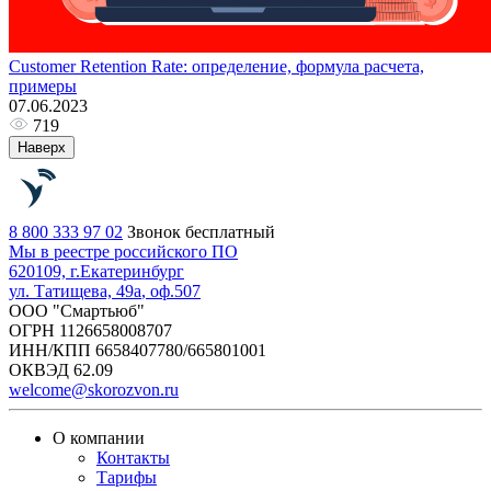
Customer Retention Rate: определение, формула расчета,
примеры
07.06.2023
719
Наверх
8 800 333 97 02
Звонок бесплатный
Мы в реестре российского ПО
620109, г.
Екатеринбург
ул. Татищева, 49а
, оф.507
ООО "Смартьюб"
ОГРН 1126658008707
ИНН/КПП 6658407780/665801001
ОКВЭД 62.09
welcome@skorozvon.ru
О компании
Контакты
Тарифы