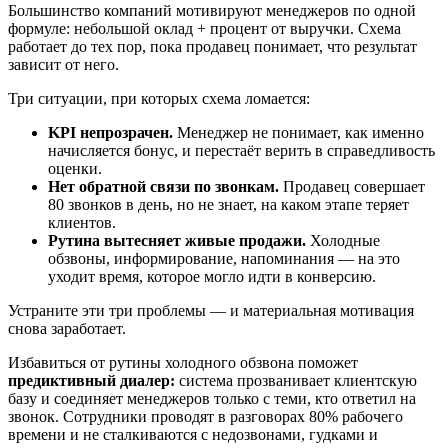
Большинство компаний мотивируют менеджеров по одной
формуле: небольшой оклад + процент от выручки. Схема
работает до тех пор, пока продавец понимает, что результат
зависит от него.
Три ситуации, при которых схема ломается:
KPI непрозрачен.
Менеджер не понимает, как именно
начисляется бонус, и перестаёт верить в справедливость
оценки.
Нет обратной связи по звонкам.
Продавец совершает
80 звонков в день, но не знает, на каком этапе теряет
клиентов.
Рутина вытесняет живые продажи.
Холодные
обзвоны, информирование, напоминания — на это
уходит время, которое могло идти в конверсию.
Устраните эти три проблемы — и материальная мотивация
снова заработает.
Избавиться от рутины холодного обзвона поможет
предиктивный диалер:
система прозванивает клиентскую
базу и соединяет менеджеров только с теми, кто ответил на
звонок. Сотрудники проводят в разговорах 80% рабочего
времени и не сталкиваются с недозвонами, гудками и