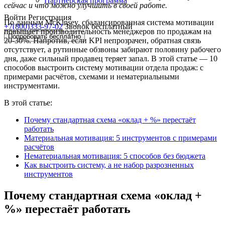
Партнёрская программа
сейчас и что можно улучшить в своей работе.
Войти
Регистрация
По данным McKinsey, сбалансированная система мотивации
+7(800)333-97-02
Звонок бесплатный
повышает производительность менеджеров по продажам на
Попробовать бесплатно
20-30%. Напротив, если KPI непрозрачен, обратная связь
отсутствует, а рутинные обзвоны забирают половину рабочего
дня, даже сильный продавец теряет запал. В этой статье — 10
способов выстроить систему мотивации отдела продаж: с
примерами расчётов, схемами и нематериальными
инструментами.
В этой статье:
Почему стандартная схема «оклад + %» перестаёт
работать
Материальная мотивация: 5 инструментов с примерами
расчётов
Нематериальная мотивация: 5 способов без бюджета
Как выстроить систему, а не набор разрозненных
инструментов
Почему стандартная схема «оклад +
%» перестаёт работать