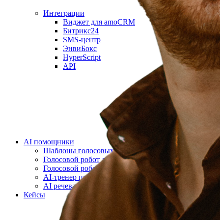
Интеграции
Виджет для amoCRM
Битрикс24
SMS-центр
ЭнвиБокс
HyperScript
API
AI помощники
Шаблоны голосовых роботов
Голосовой робот для звонков
Голосовой робот с женским голосом
AI-тренер продаж
AI речевая аналитика
Кейсы