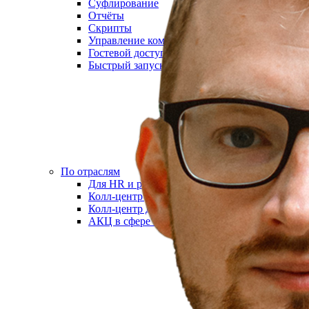
Суфлирование
Отчёты
Скрипты
Управление командой
Гостевой доступ
Быстрый запуск
По отраслям
Для HR и рекрутмента
Колл-центр для юристов
Колл-центр для онлайн-школ
АКЦ в сфере недвижимости