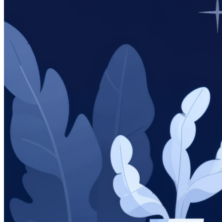
Интеграции
Виджет для amoCRM
Битрикс24
SMS-центр
ЭнвиБокс
HyperScript
API
AI помощники
Голосовой робот для звонков
Голосовой робот с женским голосом
AI-тренер продаж
AI речевая аналитика
Кейсы
Мероприятия и новости
Блог
Новости
Вебинары
События
Клуб
Партнёрская программа
Войти
Регистрация
+7(800)333-97-02
Звонок бесплатный
Попробовать бесплатно