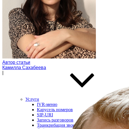
По задачам
Модуль дозвона
Автообзвон по базе
Исходящий обзвон
Скоринг базы контактов
Входящие звонки
Холодные звонки
Обработка входящих заявок
Интеллектуальная телефония
Предиктивный обзвон
Маркировка звонков
Автор статьи
Камилла Сахабеева
|
Услуги
IVR-меню
Карусель номеров
SIP-URI
Запись разговоров
Транкрибация звонков