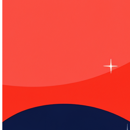
Тарифы и цены
Продукты
По задачам
Автообзвон по базе
Исходящий обзвон
Входящие звонки
Холодные звонки
Обработка входящих заявок
Интеллектуальная телефония
Предиктивный обзвон
Услуги
IVR-меню
Карусель номеров
SIP-URI
Запись разговоров
Транскрибация звонков
Суфлирование
Отчёты
Скрипты
Управление командой
Гостевой доступ
Быстрый запуск
По отраслям
Колл-центр для юристов
Колл-центр для онлайн-школ