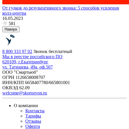
От гудков до результативного звонка: 5 способов усиления
колл-центра
16.05.2023
581
Наверх
8 800 333 97 02
Звонок бесплатный
Мы в реестре российского ПО
620109, г.
Екатеринбург
ул. Татищева, 49а
, оф.507
ООО "Смартьюб"
ОГРН 1126658008707
ИНН/КПП 6658407780/665801001
ОКВЭД 62.09
welcome@skorozvon.ru
О компании
Контакты
Тарифы
Отзывы
Оферта