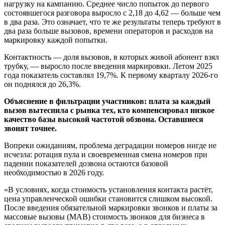
нагрузку на кампанию. Среднее число попыток до первого
состоявшегося разговора выросло с 2,18 до 4,62 — больше чем
в два раза. Это означает, что те же результаты теперь требуют в
два раза больше вызовов, времени операторов и расходов на
маркировку каждой попытки.
Контактность — доля вызовов, в которых живой абонент взял
трубку, — выросло после введения маркировки. Летом 2025
года показатель составлял 19,7%. К первому кварталу 2026-го
он поднялся до 26,3%.
Объяснение в фильтрации участников: плата за каждый
вызов вытеснила с рынка тех, кто компенсировал низкое
качество базы высокой частотой обзвона. Оставшиеся
звонят точнее.
Вопреки ожиданиям, проблема деградации номеров нигде не
исчезла: ротация пула и своевременная смена номеров при
падении показателей дозвона остаются базовой
необходимостью в 2026 году.
«В условиях, когда стоимость установления контакта растёт,
цена управленческой ошибки становится слишком высокой.
После введения обязательной маркировки звонков и платы за
массовые вызовы (МАВ) стоимость звонков для бизнеса в