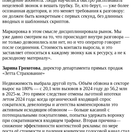
поведение абонента. Люди научились быстро распознавать
нецелевой звонок и вешать трубку. Те, кто берут, — уже более
осознанная аудитория, и это меняет требования к разговору:
он должен быть конкретным с первых секунд, без длинных
вводных и шаблонных скриптов.
Маркировка в этом смысле дисциплинировала рынок. Мы
уже давно смотрим на то, что происходит внутри разговора —
не только дозвонились или нет, но и что оператор говорит
после соединения. Стоимость контакта выросла, и это
заставляет относиться к каждому звонку как к ресурсу, а не к
расходному материалу».
Зарина Грохотова
, директор департамента прямых продаж
«Зетта Страхование»
Недвижимость выбрала другой путь. Объём обзвона в секторе
вырос на 180% — с 20,1 млн вызовов в 2024 году до 56,2 млн
в 2025-м. Это прямое следствие отмены льготной ипотеки
летом 2024 года: когда органический входящий спрос
сократился, девелоперы и агентства компенсировали это
активным исходящим обзвоном — больше касаний с
потенциальными покупателями, попытка удержать воронку
при сократившемся входящем трафике. Вторая причина—
снижение эффективности контекстной рекламы: по мере
роста её стоимости и падения конверсии голосовой канал стал