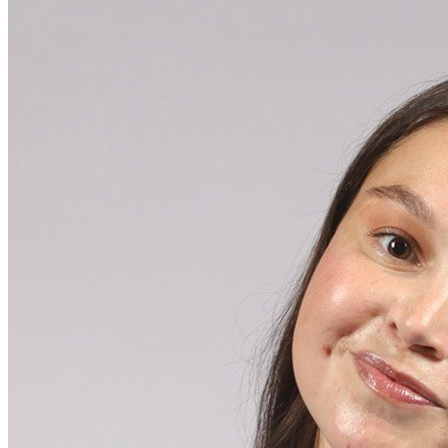
Модуль дозвона
Автообзвон по базе
Исходящий обзвон
Скоринг базы контактов
Входящие звонки
Холодные звонки
Обработка входящих заявок
Интеллектуальная телефония
Предиктивный обзвон
Маркировка звонков
Услуги
IVR-меню
Карусель номеров
SIP-URI
Запись разговоров