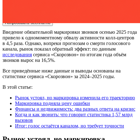
Партнёрская программа
Войти
Регистрация
+7(800)333-97-02
Звонок бесплатный
Попробовать бесплатно
Введение обязательной маркировки звонков осенью 2025 года
привело к одномоментному обвалу активности колл-центров
в 4,5 раза. Однако, вопреки прогнозам о смерти голосового
канала, рынок показал обратный эффект: по данным
исследования
сервиса «Скорозвон» по итогам года объём
звонков вырос на 16,5%.
Все приведённые ниже данные и выводы основаны на
статистике сервиса «Скорозвон» за 2024–2025 годы.
В этой статье:
Рынок устоял, но маркировка изменила его траекторию
Маркировка подняла цену ошибки
Финансы и недвижимость: два разных ответа на кризис
Когда и как звонить: что говорит статистика 1,57 млрд
вызовов
Итог: голос остаётся каналом, но требует точности
Рынок устоял, но маркировка