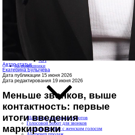
Виджет для amoCRM
Битрикс24
SMS-центр
ЭнвиБокс
HyperScript
API
Автор статьи
AI помощники
Екатерина Булычева
Дата публикации
15 июня 2026
Дата редактирования
19 июня 2026
Меньше звонков, выше
контактность: первые
итоги введения
Шаблоны голосовых роботов
Голосовой робот для звонков
маркировки
Голосовой робот с женским голосом
AI-тренер продаж