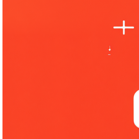
Войти
Регистрация
Поиск:
Тарифы и цены
Продукты
По задачам
Автообзвон по базе
Исходящий обзвон
Входящие звонки
Холодные звонки
Обработка входящих заявок
Интеллектуальная телефония
Предиктивный обзвон
Услуги
IVR-меню
Карусель номеров
SIP-URI
Запись разговоров
Транскрибация звонков
Суфлирование
Отчёты
Скрипты
Управление командой