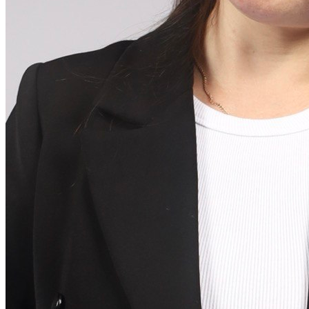
Транкрибация звонков
Суфлирование
Отчёты
Скрипты
Управление командой
Гостевой доступ
Быстрый запуск
По отраслям
Для HR и рекрутмента
Колл-центр для юристов
Колл-центр для онлайн-школ
АКЦ в сфере недвижимости
Интеграции