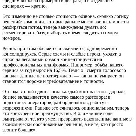
среднем выросла примерно в два раза, а в отдельных
сценариях — кратно.
Это изменило не столько стоимость обзвона, сколько логику
решений: компании, которые раньше могли звонить много и
разбираться потом, теперь вынуждены думать до:
сегментировать базу, выбирать время, следить за пулом
номеров.
Рынок при этом обеляется и сжимается, одновременно
консолидируясь. Серые схемы и слабые игроки уходят, а
спрос на легальный обзвон концентрируется на
профессиональных платформах. Например, объём нашего
сервиса за год вырос на 16,5%. Тезис о «смерти голосового
канала» данные не подтверждают — канал не умирает, он
становится дороже и требовательнее к точности.
Отсюда второй сдвиг: когда каждый контакт стоит дороже,
бизнес вкладывается в качество самого разговора: в
подготовку операторов, разбор диалогов, работу с
возражениями. Раньше это считалось опциональным, теперь
это конкурентное преимущество. В ближайшие годы
выигрывают те, кто умеет превращать накопленные данные в
экономически обоснованные решения, а не те, кто просто
звонит больше».