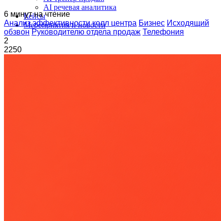
AI речевая аналитика
6 минут на чтение
Кейсы
Анализ эффективности колл центра
Бизнес
Исходящий
Мероприятия и новости
обзвон
Руководителю отдела продаж
Телефония
2
2250
Блог
Новости
Вебинары
События
Клуб
Партнёрам
Поиск:
8 800 333 97 02
Звонок бесплатный