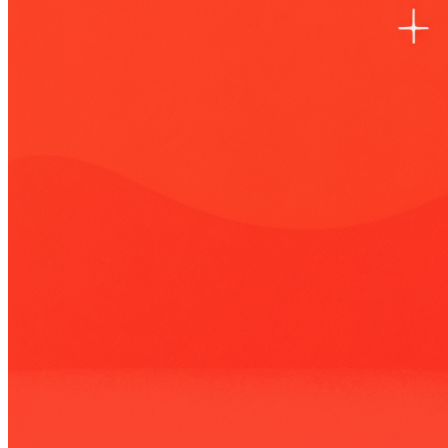
Гостевой доступ
Быстрый запуск
По отраслям
Колл-центр для юристов
Колл-центр для онлайн-школ
Интеграции
Виджет для amoCRM
Битрикс24
SMS-центр
ЭнвиБокс
HyperScript
API
AI помощники
Голосовой робот для звонков
Голосовой робот с женским голосом
AI-тренер продаж
AI речевая аналитика
Кейсы
Мероприятия и новости
Блог
Новости
Вебинары
События
Клуб