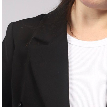
Транкрибация звонков
Суфлирование
Отчёты
Скрипты
Управление командой
Гостевой доступ
Быстрый запуск
По отраслям
Для HR и рекрутмента
Колл-центр для юристов
Колл-центр для онлайн-школ
АКЦ в сфере недвижимости
Интеграции