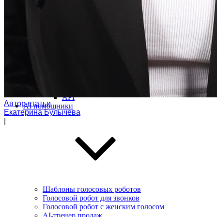
Виджет для amoCRM
Битрикс24
SMS-центр
ЭнвиБокс
HyperScript
API
Автор статьи
AI помощники
Екатерина Булычева
|
Шаблоны голосовых роботов
Голосовой робот для звонков
Голосовой робот с женским голосом
AI-тренер продаж