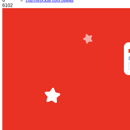
6
Партнёрская программа
6102
Войти
Регистрация
+7(800)333-97-02
Звонок бесплатный
Попробовать бесплатно