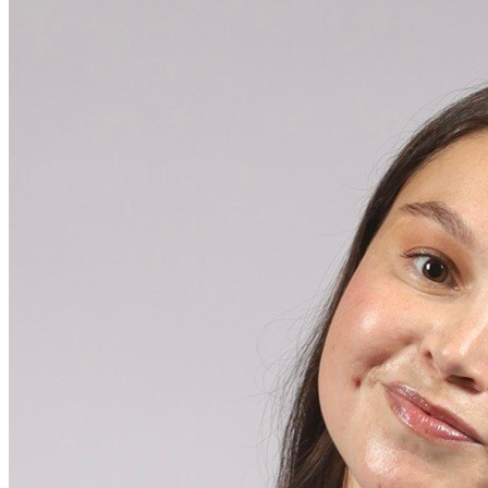
Модуль дозвона
Автообзвон по базе
Исходящий обзвон
Скоринг базы контактов
Входящие звонки
Холодные звонки
Обработка входящих заявок
Интеллектуальная телефония
Предиктивный обзвон
Маркировка звонков
Услуги
IVR-меню
Карусель номеров
SIP-URI
Запись разговоров