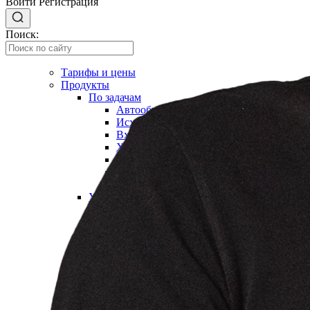
Войти
Регистрация
Поиск:
Тарифы и цены
Продукты
По задачам
Автообзвон по базе
Исходящий обзвон
Входящие звонки
Холодные звонки
Обработка входящих заявок
Интеллектуальная телефония
Предиктивный обзвон
Услуги
IVR-меню
Карусель номеров
SIP-URI
Запись разговоров
Транскрибация звонков
Суфлирование
Отчёты
Скрипты
Управление командой