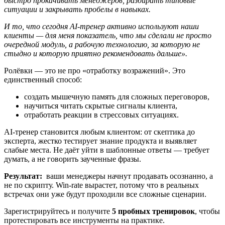
быстро прокачивать менеджеров, разбирать типовые
ситуации и закрывать пробелы в навыках.
И то, что сегодня AI‑тренер активно используют наши
клиенты — для меня показатель, что мы сделали не просто
очередной модуль, а рабочую технологию, за которую не
стыдно и которую приятно рекомендовать дальше».
Ролёвки — это не про «отработку возражений». Это
единственный способ:
создать мышечную память для сложных переговоров,
научиться читать скрытые сигналы клиента,
отработать реакции в стрессовых ситуациях.
AI-тренер становится любым клиентом: от скептика до
эксперта, жестко тестирует знание продукта и выявляет
слабые места. Не даёт уйти в шаблонные ответы — требует
думать, а не говорить заученные фразы.
Результат:
ваши менеджеры начнут продавать осознанно, а
не по скрипту. Win-rate вырастет, потому что в реальных
встречах они уже будут проходили все сложные сценарии.
Зарегистрируйтесь и получите
5 пробных тренировок
, чтобы
протестировать все инструменты на практике.