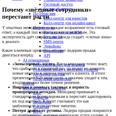
Гостевой доступ
Почему «звёздные сотрудники»
Быстрый запуск
По отраслям
перестают расти
Колл-центр для юристов
Колл-центр для онлайн-школ
У опытных менеджеров на каждое возражение есть готовый
Интеграции
ответ, а каждый тип клиента кажется знакомым. Эта
Виджет для amoCRM
экспертность даёт скорость, но иногда создаёт «слепые зоны»
Битрикс24
в диалоге.
SMS-центр
ЭнвиБокс
Какие ключевые проблемы мешают лидерам продаж
HyperScript
двигаться вперёд:
API
AI помощники
«Замыленный» взгляд.
Когда менеджер точно знает,
Голосовой робот для звонков
что сработало в прошлый раз, он может не заметить
Голосовой робот с женским голосом
новые нюансы в запросе текущего клиента. В итоге
AI-тренер продаж
презентация бьёт мимо цели, а заказчик уходит к тем,
AI речевая аналитика
кто предложил более точное решение.
Кейсы
Инерция в речевых тактиках и верность
Мероприятия и новости
проверенным методам.
Менеджер привыкает к
Блог
стандартным формулировкам и перестаёт адаптировать
Новости
их под контекст. Клиент считывает это как
Вебинары
шаблонность и отсутствие эмпатии.
События
Потеря драйва от рутины.
Лидеры продаж опираются
Клуб
на инструменты, которые приносили успех годами, и