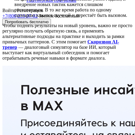
Партнёрская программа
внедрение новых тактик кажется слишком
рискованным. В то же время работа по одному
Войти
Регистрация
сценарию кажется скучной и перестаёт быть вызовом.
+7(800)333-97-02
Звонок бесплатный
Попробовать бесплатно
Чтобы поднять результаты на новый уровень, важно не просто
регулярно получать обратную связь, а применять
альтернативные подходы на практике и выходить за рамки
привычных паттернов. С этим помогает
Скорозвон AI-
тренер
— диалоговый симулятор на базе ИИ, который
выступает как виртуальный собеседник и помогает
отрабатывать речевые навыки в формате диалога.