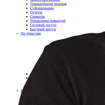
Транкрибация звонков
Суфлирование
Отчёты
Скрипты
Управление командой
Гостевой доступ
Быстрый запуск
По отраслям
Для HR и рекрутмента
Колл-центр для юристов
Колл-центр для онлайн-школ
АКЦ в сфере недвижимости
Интеграции