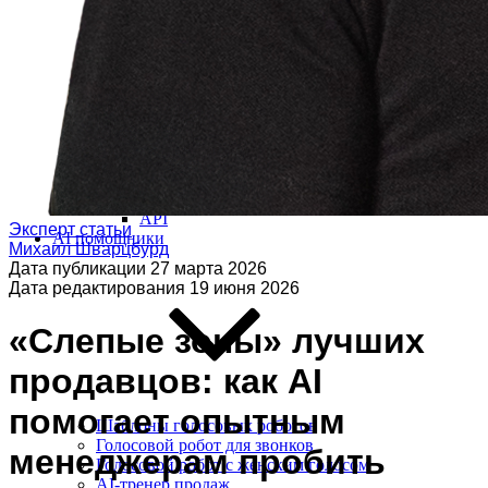
Виджет для amoCRM
Битрикс24
SMS-центр
ЭнвиБокс
HyperScript
API
Эксперт статьи
AI помощники
Михаил Шварцбурд
Дата публикации
27 марта 2026
Дата редактирования
19 июня 2026
«Слепые зоны» лучших
продавцов: как AI
помогает опытным
Шаблоны голосовых роботов
Голосовой робот для звонков
менеджерам пробить
Голосовой робот с женским голосом
AI-тренер продаж