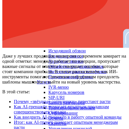
Войти
Регистрация
Поиск:
Тарифы и цены
Продукты
По задачам
Автообзвон по базе
Исходящий обзвон
Даже у лучших продавцов конверсия со временем замирает на
Входящие звонки
одной отметке: менеджер работает по инерции, пропускает
Холодные звонки
важные сигналы от клиента и совершает ошибки, которые
Обработка входящих заявок
стоят компании прибыли. В статье рассказываем, как ИИ-
Интеллектуальная телефония
инструменты помогают опытным сотрудникам преодолеть
Предиктивный обзвон
шаблоны мышления и выйти на новый уровень мастерства.
Услуги
IVR-меню
В этой статье:
Карусель номеров
SIP-URI
Почему «звёздные сотрудники» перестают расти
Запись разговоров
Как AI-тренажёр помогает опытным продавцам
Транскрибация звонков
совершенствовать навыки
Суфлирование
Как внедрить AI-тренажёр в работу опытной команды
Отчёты
Итог: как AI-тренер помогает опытным менеджерам
Скрипты
расти
Управление командой