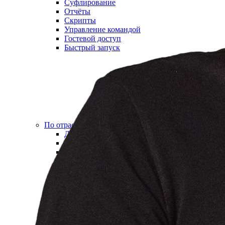
Суфлирование
Отчёты
Скрипты
Управление командой
Гостевой доступ
Быстрый запуск
По отраслям
Для HR и рекрутмента
Колл-центр для юристов
Колл-центр для онлайн-школ
АКЦ в сфере недвижимости