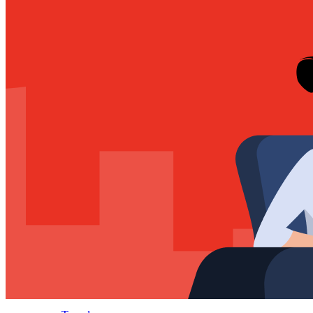
Мероприятия и новости
Блог
Новости
Вебинары
События
Клуб
Партнёрам
Поиск:
8 800 333 97 02
Звонок бесплатный
Войти
Регистрация
Поиск: