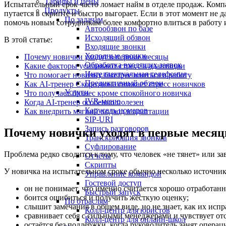
Тарифы и цены
Испытательный срок часто ломает найм в отделе продаж. Компа
Продукты
путается в скрипте и быстро выгорает. Если в этот момент не д
По задачам
помочь новым сотрудникам более комфортно влиться в работу 
Автообзвон по базе
Исходящий обзвон
В этой статье:
Входящие звонки
Холодные звонки
Почему новички уходят в первые месяцы
Обработка входящих заявок
Какие факторы усиливают стресс в адаптации
Интеллектуальная телефония
Что помогает новичку быстрее влиться в работу
Предиктивный обзвон
Как AI-тренер Скорозвона снижает стресс новичков
Услуги
Что получает бизнес кроме спокойного новичка
IVR-меню
Когда AI-тренер особенно полезен
Карусель номеров
Как внедрить мягкий подход к адаптации
SIP-URI
Запись разговоров
Почему новички уходят в первые меся
Транскрибация звонков
Суфлирование
Проблема редко сводится к тому, что человек «не тянет» или за
Отчёты
Скрипты
У новичка на испытательном сроке обычно несколько источнико
Управление командой
Гостевой доступ
он не понимает, что именно считается хорошо отработан
Быстрый запуск
боится ошибиться и получить жёсткую оценку;
По отраслям
слышит замечания в общем виде, но не знает, как их испр
Колл-центр для юристов
сравнивает себя с сильными менеджерами и чувствует от
Колл-центр для онлайн-школ
остаётся без поддержки, когда руководитель занят операц