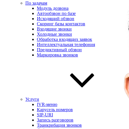
По задачам
Модуль дозвона
Автообзвон по базе
Исходящий обзвон
Скоринг базы контактов
Входящие звонки
Холодные звонки
Обработка входящих заявок
Интеллектуальная телефония
Предиктивный обзвон
Маркировка звонков
Услуги
IVR-меню
Карусель номеров
SIP-URI
Запись разговоров
Транкрибация звонков