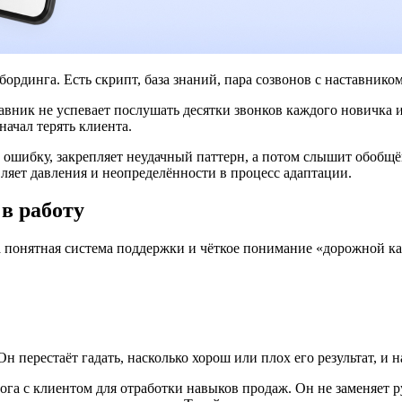
рдинга. Есть скрипт, база знаний, пара созвонов с наставником
авник не успевает послушать десятки звонков каждого новичка и
начал терять клиента.
же ошибку, закрепляет неудачный паттерн, а потом слышит обоб
ляет давления и неопределённости в процесс адаптации.
в работу
 понятная система поддержки и чёткое понимание «дорожной кар
 Он перестаёт гадать, насколько хорош или плох его результат, и
га с клиентом для отработки навыков продаж. Он не заменяет ру