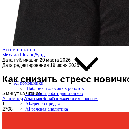
Интеграции
Виджет для amoCRM
Битрикс24
SMS-центр
ЭнвиБокс
HyperScript
API
Эксперт статьи
Михаил Шварцбурд
Дата публикации
20 марта 2026
Дата редактирования
19 июня 2026
Как снизить стресс нович
AI помощники
Шаблоны голосовых роботов
5 минут на чтение
Голосовой робот для звонков
AI-тренер
Адаптация менеджеров
Голосовой робот с женским голосом
1
AI-тренер продаж
2708
AI речевая аналитика
Кейсы