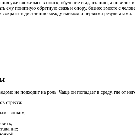
ния уже вложилась в поиск, обучение и адаптацию, а новичок в
ать ему понятную обратную связь и опору, бизнес вместе с челов
и сократить дистанцию между наймом и первыми результатами.
цы
ведомо не подходит на роль. Чаще он попадает в среду, где от не
в стресса:
ным звонком;
авить;
ставание;
ионкой.