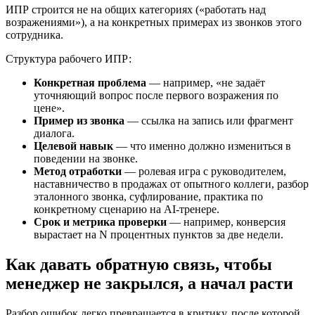
ИПР строится не на общих категориях («работать над
возражениями»), а на конкретных примерах из звонков этого
сотрудника.
Структура рабочего ИПР:
Конкретная проблема
— например, «не задаёт
уточняющий вопрос после первого возражения по
цене».
Пример из звонка
— ссылка на запись или фрагмент
диалога.
Целевой навык
— что именно должно измениться в
поведении на звонке.
Метод отработки
— ролевая игра с руководителем,
наставничество в продажах от опытного коллеги, разбор
эталонного звонка, суфлирование, практика по
конкретному сценарию на AI-тренере.
Срок и метрика проверки
— например, конверсия
вырастает на N процентных пунктов за две недели.
Как давать обратную связь, чтобы
менеджер не закрылся, а начал расти
Разбор ошибок легко превращается в критику, после которой