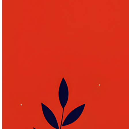
AI речевая аналитика
Кейсы
Мероприятия и новости
Блог
Новости
Вебинары
События
Клуб
Партнёрам
Поиск:
8 800 333 97 02
Звонок бесплатный