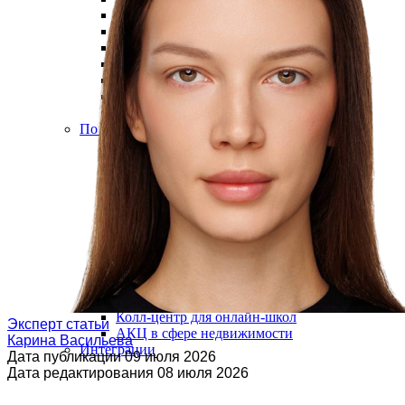
Транкрибация звонков
Суфлирование
Отчёты
Скрипты
Управление командой
Гостевой доступ
Быстрый запуск
По отраслям
Для HR и рекрутмента
Колл-центр для юристов
Колл-центр для онлайн-школ
Эксперт статьи
АКЦ в сфере недвижимости
Карина Васильева
Интеграции
Дата публикации
09 июля 2026
Дата редактирования
08 июля 2026