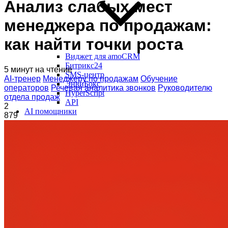
Анализ слабых мест
менеджера по продажам:
как найти точки роста
Виджет для amoCRM
Битрикс24
5 минут на чтение
SMS-центр
AI-тренер
Менеджеру по продажам
Обучение
ЭнвиБокс
операторов
Речевая аналитика звонков
Руководителю
HyperScript
отдела продаж
API
2
AI помощники
879
Шаблоны голосовых роботов
Голосовой робот для звонков
Голосовой робот с женским голосом
AI-тренер продаж