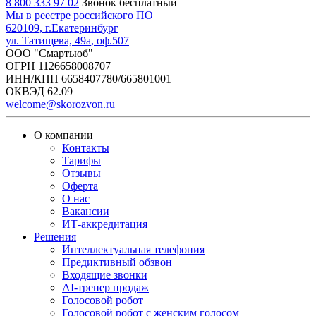
8 800 333 97 02
Звонок бесплатный
Мы в реестре российского ПО
620109, г.
Екатеринбург
ул. Татищева, 49а
, оф.507
ООО "Смартьюб"
ОГРН 1126658008707
ИНН/КПП 6658407780/665801001
ОКВЭД 62.09
welcome@skorozvon.ru
О компании
Контакты
Тарифы
Отзывы
Оферта
О нас
Вакансии
ИТ-аккредитация
Решения
Интеллектуальная телефония
Предиктивный обзвон
Входящие звонки
AI-тренер продаж
Голосовой робот
Голосовой робот с женским голосом