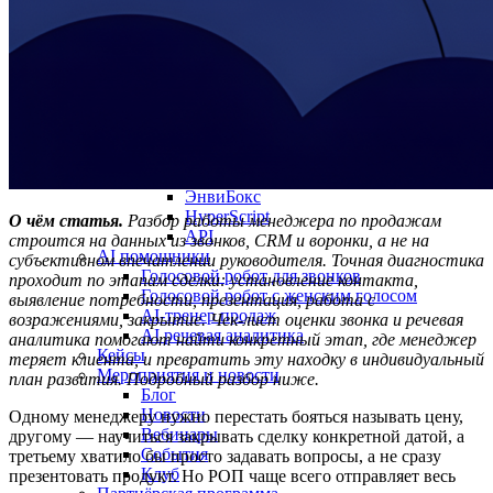
Гостевой доступ
Быстрый запуск
По отраслям
Колл-центр для юристов
Колл-центр для онлайн-школ
Интеграции
Виджет для amoCRM
Битрикс24
SMS-центр
ЭнвиБокс
HyperScript
О чём статья.
Разбор работы менеджера по продажам
API
строится на данных из звонков, CRM и воронки, а не на
AI помощники
субъективном впечатлении руководителя. Точная диагностика
Голосовой робот для звонков
проходит по этапам сделки: установление контакта,
Голосовой робот с женским голосом
выявление потребности, презентация, работа с
AI-тренер продаж
возражениями, закрытие. Чек-лист оценки звонка и речевая
AI речевая аналитика
аналитика помогают найти конкретный этап, где менеджер
Кейсы
теряет клиента, и превратить эту находку в индивидуальный
Мероприятия и новости
план развития. Подробный разбор ниже.
Блог
Новости
Одному менеджеру нужно перестать бояться называть цену,
Вебинары
другому — научиться закрывать сделку конкретной датой, а
События
третьему хватило бы просто задавать вопросы, а не сразу
Клуб
презентовать продукт. Но РОП чаще всего отправляет весь