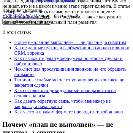
Партнёрская программа
отдел на один и тот же тренинг по возражениям, потому что
не знает, кто и на каком именно этапе теряет клиента. В статье
Войти
Регистрация
разберём, как выявить слабые места и провести оценку
+7(800)333-97-02
Звонок бесплатный
компетенций менеджера по продажам, а также как развить
Попробовать бесплатно
навыки через индивидуальный план развития.
В этой статье:
Почему «план не выполнен» — не диагноз, а симптом
Какие данные нужны для объективного анализа: звонки,
CRM, воронка
Как разложить работу менеджера по этапам сделки и
найти провал
Чек-лист для прослушивания звонков: на что обращать
внимание
Типичные слабые места: от установления контакта до
закрытия сделки
Как составить индивидуальный план развития на
основе анализа
Как давать обратную связь, чтобы менеджер не
закрылся, а начал расти
Как часто и в каком формате проводить такой анализ
Почему «план не выполнен» — не
диагноз, а симптом