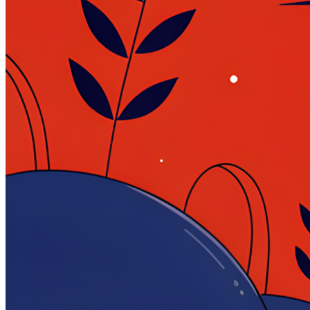
Войти
Регистрация
Поиск:
Тарифы и цены
Продукты
По задачам
Автообзвон по базе
Исходящий обзвон
Входящие звонки
Холодные звонки
Обработка входящих заявок
Интеллектуальная телефония
Предиктивный обзвон
Услуги
IVR-меню
Карусель номеров
SIP-URI
Запись разговоров
Транскрибация звонков
Суфлирование
Отчёты
Скрипты
Управление командой