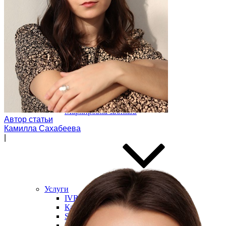
Модуль дозвона
Автообзвон по базе
Исходящий обзвон
Скоринг базы контактов
Входящие звонки
Холодные звонки
Обработка входящих заявок
Интеллектуальная телефония
Предиктивный обзвон
Маркировка звонков
Автор статьи
Камилла Сахабеева
|
Услуги
IVR-меню
Карусель номеров
SIP-URI
Запись разговоров