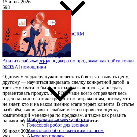
15 июля 2026
598
Виджет для amoCRM
Битрикс24
SMS-центр
ЭнвиБокс
HyperScript
Анализ слабых мест менеджера по продажам: как найти точки
API
роста
AI помощники
Одному менеджеру нужно перестать бояться называть цену,
другому — научиться закрывать сделку конкретной датой, а
третьему хватило бы просто задавать вопросы, а не сразу
презентовать продукт. Но РОП чаще всего отправляет весь
отдел на один и тот же тренинг по возражениям, потому что
не знает, кто и на каком именно этапе теряет клиента. В статье
разберём, как выявить слабые места и провести оценку
компетенций менеджера по продажам, а также как развить
Шаблоны голосовых роботов
навыки через индивидуальный план развития.
Голосовой робот для звонков
Голосовой робот с женским голосом
09 июля 2026
AI-тренер продаж
889