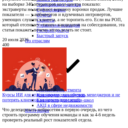
на выборке 340 операторов колл-центра показало:
Транкрибация звонков
экстраверты не занимают вершину воронки продаж. Лучшие
Суфлирование
показатели — у амбивертов и вдумчивых интровертов,
Отчёты
умеющих слушать клиента, а не торопить его. Если вы РОП,
Скрипты
который отсеивает «тихих» кандидатов на собеседовании, эта
Управление командой
статья покажет, почему этого делать не стоит.
Гостевой доступ
Быстрый запуск
20 июля 2026
По отраслям
400
Для HR и рекрутмента
Курсы ИИ для отдела продаж: как обучить менеджеров и не
Колл-центр для юристов
потерять клиентов на переходном этапе
Колл-центр для онлайн-школ
АКЦ в сфере недвижимости
Что делегировать нейросетям в первую очередь, из чего
Интеграции
строить программу обучения команды и как за 4-6 недель
проверить реальный рост показателей отдела.