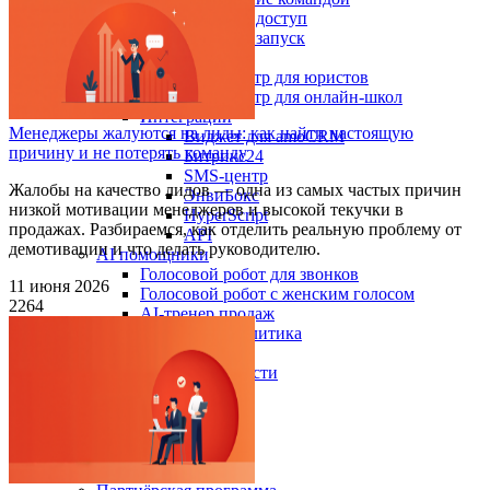
Гостевой доступ
Быстрый запуск
По отраслям
Колл-центр для юристов
Колл-центр для онлайн-школ
Интеграции
Менеджеры жалуются на лиды: как найти настоящую
Виджет для amoCRM
причину и не потерять команду
Битрикс24
SMS-центр
Жалобы на качество лидов — одна из самых частых причин
ЭнвиБокс
низкой мотивации менеджеров и высокой текучки в
HyperScript
продажах. Разбираемся, как отделить реальную проблему от
API
демотивации и что делать руководителю.
AI помощники
Голосовой робот для звонков
11 июня 2026
Голосовой робот с женским голосом
2264
AI-тренер продаж
AI речевая аналитика
Кейсы
Мероприятия и новости
Блог
Новости
Вебинары
События
Клуб