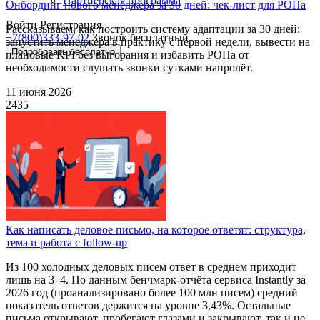
Партнёрская программа
Онбординг нового менеджера за 30 дней: чек-лист для РОПа
Войти
Регистрация
Рассказываем, как построить систему адаптации за 30 дней:
+7(800)333-97-02
Звонок бесплатный
запустить менеджера в практику с первой недели, вывести на
Попробовать бесплатно
плановые KPI без выгорания и избавить РОПа от
необходимости слушать звонки сутками напролёт.
11 июня 2026
2435
Как написать деловое письмо, на которое ответят: структура,
тема и работа с follow-up
Из 100 холодных деловых писем ответ в среднем приходит
лишь на 3–4. По данным бенчмарк-отчёта сервиса Instantly за
2026 год (проанализировано более 100 млн писем) средний
показатель ответов держится на уровне 3,43%. Остальные
письма открывают, пробегают глазами и закрывают, так и не