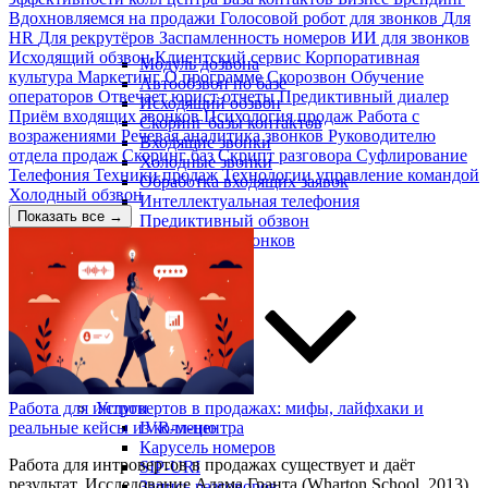
Вдохновляемся на продажи
Голосовой робот для звонков
Для
HR
Для рекрутёров
Заспамленность номеров
ИИ для звонков
Исходящий обзвон
Клиентский сервис
Корпоративная
Модуль дозвона
культура
Маркетинг
О программе Скорозвон
Обучение
Автообзвон по базе
операторов
Отвечает юрист
отчеты
Предиктивный диалер
Исходящий обзвон
Приём входящих звонков
Психология продаж
Работа с
Скоринг базы контактов
возражениями
Речевая аналитика звонков
Руководителю
Входящие звонки
отдела продаж
Скоринг баз
Скрипт разговора
Суфлирование
Холодные звонки
Телефония
Техники продаж
Технологии
управление командой
Обработка входящих заявок
Холодный обзвон
Интеллектуальная телефония
Показать все →
Предиктивный обзвон
Маркировка звонков
Услуги
Работа для интровертов в продажах: мифы, лайфхаки и
IVR-меню
реальные кейсы из колл-центра
Карусель номеров
Работа для интровертов в продажах существует и даёт
SIP-URI
результат. Исследование Адама Гранта (Wharton School, 2013)
Запись разговоров