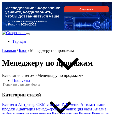
Тарифы
Главная
/
Блог
/
Менеджеру по продажам
Менеджеру по продажам
Все статьи с тегом «Менеджеру по продажам»
Продукты
По задачам
Категории статей
Все теги
AI-тренер
CRM-система
IVR меню
Автоматизация
продаж
Адаптация менеджеров
Актуализация базы
Анализ
эффективности колл центра
База контактов
Бизнес
Брендинг