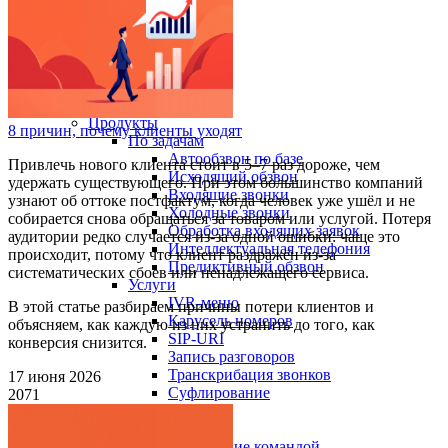
Войти
Регистрация
Поиск:
Тарифы и цены
Продукты
8 причин, почему клиенты уходят
По задачам
Автообзвон по базе
Привлечь нового клиента стоит в 5–7 раз дороже, чем
Исходящий обзвон
удержать существующего. При этом большинство компаний
Входящие звонки
узнают об оттоке постфактум, когда человек уже ушёл и не
Холодные звонки
собирается снова обращаться за товаром или услугой. Потеря
Обработка входящих заявок
аудитории редко случается из-за одной ошибки: чаще это
Интеллектуальная телефония
происходит, потому что клиент раздражён из-за
Предиктивный обзвон
систематических сбоев или ненадлежащего сервиса.
Услуги
IVR-меню
В этой статье разбираем причины потери клиентов и
Карусель номеров
объясняем, как каждую из них устранить до того, как
SIP-URI
конверсия снизится.
Запись разговоров
Транскрибация звонков
17 июня 2026
Суфлирование
2071
Отчёты
Скрипты
Управление командой