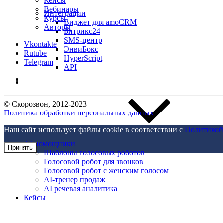
Кейсы
Вебинары
Интеграции
Курсы
Виджет для amoCRM
Авторы
Битрикс24
SMS-центр
Vkontakte
ЭнвиБокс
Rutube
HyperScript
Telegram
API
©
Скорозвон
, 2012-
2023
Политика обработки персональных данных
Наш сайт использует файлы cookie в соответствии с
Политикой
AI помощники
Принять
Шаблоны голосовых роботов
Голосовой робот для звонков
Голосовой робот с женским голосом
AI-тренер продаж
AI речевая аналитика
Кейсы