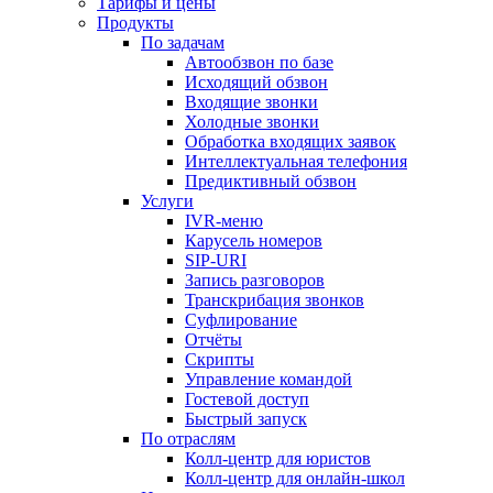
Тарифы и цены
Продукты
По задачам
Автообзвон по базе
Исходящий обзвон
Входящие звонки
Холодные звонки
Обработка входящих заявок
Интеллектуальная телефония
Предиктивный обзвон
Услуги
IVR-меню
Карусель номеров
SIP-URI
Запись разговоров
Транскрибация звонков
Суфлирование
Отчёты
Скрипты
Управление командой
Гостевой доступ
Быстрый запуск
По отраслям
Колл-центр для юристов
Колл-центр для онлайн-школ