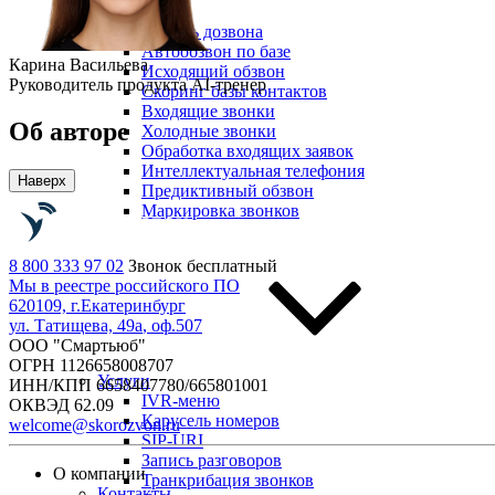
По задачам
Модуль дозвона
Автообзвон по базе
Карина Васильева
Исходящий обзвон
Руководитель продукта AI-тренер
Скоринг базы контактов
Входящие звонки
Об авторе
Холодные звонки
Обработка входящих заявок
Интеллектуальная телефония
Наверх
Предиктивный обзвон
Маркировка звонков
8 800 333 97 02
Звонок бесплатный
Мы в реестре российского ПО
620109, г.
Екатеринбург
ул. Татищева, 49а
, оф.507
ООО "Смартьюб"
ОГРН 1126658008707
Услуги
ИНН/КПП 6658407780/665801001
IVR-меню
ОКВЭД 62.09
Карусель номеров
welcome@skorozvon.ru
SIP-URI
Запись разговоров
О компании
Транкрибация звонков
Контакты