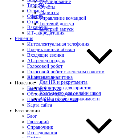
Суфлирование
Тарифы
Отчёты
Отзывы
Скрипты
Оферта
Управление командой
О нас
Гостевой доступ
Вакансии
Быстрый запуск
ИТ-аккредитация
Решения
Интеллектуальная телефония
Предиктивный обзвон
Входящие звонки
AI-тренер продаж
Голосовой робот
Голосовой робот с женским голосом
По отраслям
AI речевая аналитика
Для HR и рекрутмента
Полезное
Колл-центр для юристов
Быстрый запуск
Колл-центр для онлайн-школ
Обновления продукта
АКЦ в сфере недвижимости
Партнёрская программа
Карта сайта
База знаний
Блог
Глоссарий
Справочник
Исследования