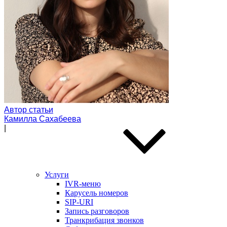
По задачам
Модуль дозвона
Автообзвон по базе
Исходящий обзвон
Скоринг базы контактов
Входящие звонки
Холодные звонки
Обработка входящих заявок
Интеллектуальная телефония
Предиктивный обзвон
Маркировка звонков
Автор статьи
Камилла Сахабеева
|
Услуги
IVR-меню
Карусель номеров
SIP-URI
Запись разговоров
Транкрибация звонков