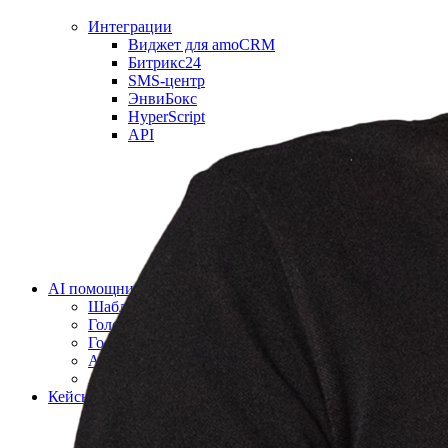
Интеграции
Виджет для amoCRM
Битрикс24
SMS-центр
ЭнвиБокс
HyperScript
API
AI помощники
Шаблоны голосовых роботов
Голосовой робот для звонков
Голосовой робот с женским голосом
AI-тренер продаж
AI речевая аналитика
Кейсы