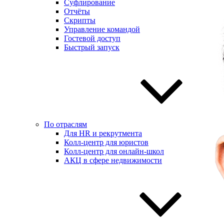
Суфлирование
Отчёты
Скрипты
Управление командой
Гостевой доступ
Быстрый запуск
По отраслям
Для HR и рекрутмента
Колл-центр для юристов
Колл-центр для онлайн-школ
АКЦ в сфере недвижимости