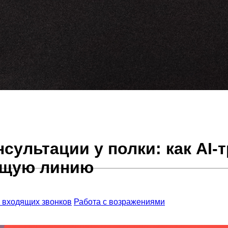
нсультации у полки: как AI-
ящую линию
 входящих звонков
Работа с возражениями