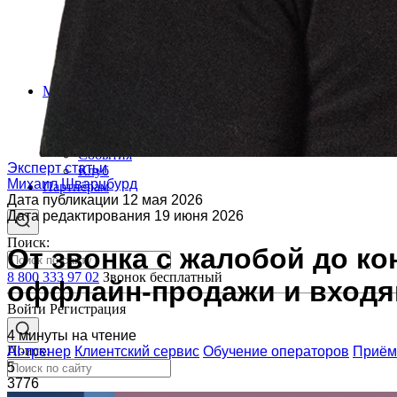
Мероприятия и новости
Блог
Новости
Вебинары
События
Эксперт статьи
Клуб
Михаил Шварцбурд
Партнёрам
Дата публикации
12 мая 2026
Дата редактирования
19 июня 2026
Поиск:
От звонка с жалобой до ко
8 800 333 97 02
Звонок бесплатный
оффлайн-продажи и вход
Войти
Регистрация
4 минуты на чтение
Поиск:
AI-тренер
Клиентский сервис
Обучение операторов
Приём
5
3776