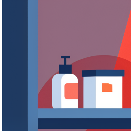
Тарифы и цены
Продукты
По задачам
Автообзвон по базе
Исходящий обзвон
Входящие звонки
Холодные звонки
Обработка входящих заявок
Интеллектуальная телефония
Предиктивный обзвон
Услуги
IVR-меню
Карусель номеров
SIP-URI
Запись разговоров
Транскрибация звонков
Суфлирование
Отчёты
Скрипты
Управление командой
Гостевой доступ
Быстрый запуск
По отраслям
Колл-центр для юристов
Колл-центр для онлайн-школ