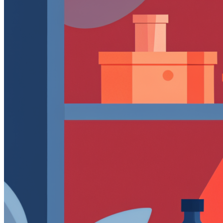
Интеграции
Виджет для amoCRM
Битрикс24
SMS-центр
ЭнвиБокс
HyperScript
API
AI помощники
Голосовой робот для звонков
Голосовой робот с женским голосом
AI-тренер продаж
AI речевая аналитика
Кейсы
Мероприятия и новости
Блог
Новости
Вебинары
События
Клуб
Партнёрская программа
Войти
Регистрация
+7(800)333-97-02
Звонок бесплатный
Попробовать бесплатно