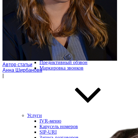
Модуль дозвона
Автообзвон по базе
Исходящий обзвон
Скоринг базы контактов
Входящие звонки
Холодные звонки
Обработка входящих заявок
Интеллектуальная телефония
Предиктивный обзвон
Автор статьи
Маркировка звонков
Анна Ширбанова
|
Услуги
IVR-меню
Карусель номеров
SIP-URI
Запись разговоров