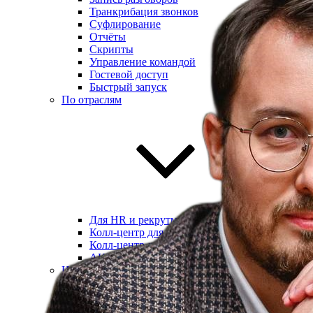
Транкрибация звонков
Суфлирование
Отчёты
Скрипты
Управление командой
Гостевой доступ
Быстрый запуск
По отраслям
Для HR и рекрутмента
Колл-центр для юристов
Колл-центр для онлайн-школ
АКЦ в сфере недвижимости
Интеграции