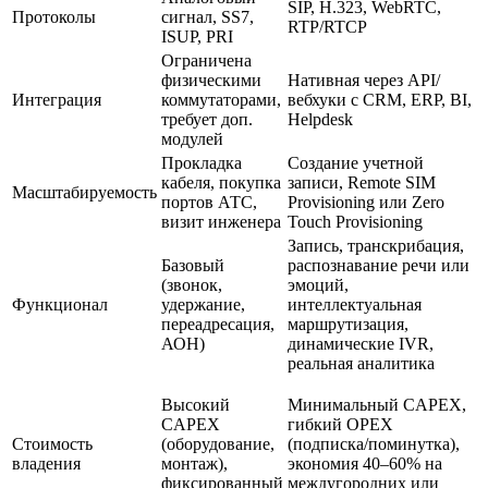
SIP, H.323, WebRTC,
Протоколы
сигнал, SS7,
RTP/RTCP
ISUP, PRI
Ограничена
физическими
Нативная через API/
Интеграция
коммутаторами,
вебхуки с CRM, ERP, BI,
требует доп.
Helpdesk
модулей
Прокладка
Создание учетной
кабеля, покупка
записи, Remote SIM
Масштабируемость
портов АТС,
Provisioning или Zero
визит инженера
Touch Provisioning
Запись, транскрибация,
Базовый
распознавание речи или
(звонок,
эмоций,
Функционал
удержание,
интеллектуальная
переадресация,
маршрутизация,
АОН)
динамические IVR,
реальная аналитика
Высокий
Минимальный CAPEX,
CAPEX
гибкий OPEX
Стоимость
(оборудование,
(подписка/поминутка),
владения
монтаж),
экономия 40–60% на
фиксированный
междугородних или