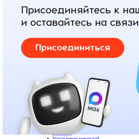
Войти
Регистрация
Поиск:
Тарифы и цены
Продукты
По задачам
Автообзвон по базе
Исходящий обзвон
Входящие звонки
Холодные звонки
Обработка входящих заявок
Интеллектуальная телефония
Предиктивный обзвон
Услуги
IVR-меню
Карусель номеров
SIP-URI
Запись разговоров
Транскрибация звонков
Суфлирование
Отчёты
Скрипты
Управление командой