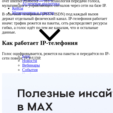
over Internet Protocol) — это технология передачи голоса,
AI речевая аналитика
мультимедиа и управляющих сигналов через сети на базе IP.
Кейсы
Мероприятия и новости
В обычной телефонии (PSTN/ISDN) под каждый вызов
держат отдельный физический канал. IP-телефония работает
иначе: трафик режется на пакеты, сеть распределяет ресурсы
гибко, а голос идёт по тем же каналам, что и остальные
данные.
Как работает IP-телефония
Голос оцифровывается, режется на пакеты и передаётся по IP-
Блог
сети поверх TCP/UDP.
Новости
Вебинары
События
Клуб
Партнёрам
Поиск:
8 800 333 97 02
Звонок бесплатный