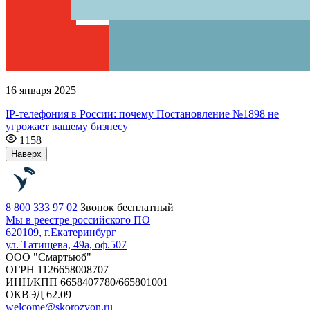
16 января 2025
IP-телефония в России: почему Постановление №1898 не
угрожает вашему бизнесу
1158
Наверх
8 800 333 97 02
Звонок бесплатный
Мы в реестре российского ПО
620109, г.
Екатеринбург
ул. Татищева, 49а
, оф.507
ООО "Смартьюб"
ОГРН 1126658008707
ИНН/КПП 6658407780/665801001
ОКВЭД 62.09
welcome@skorozvon.ru