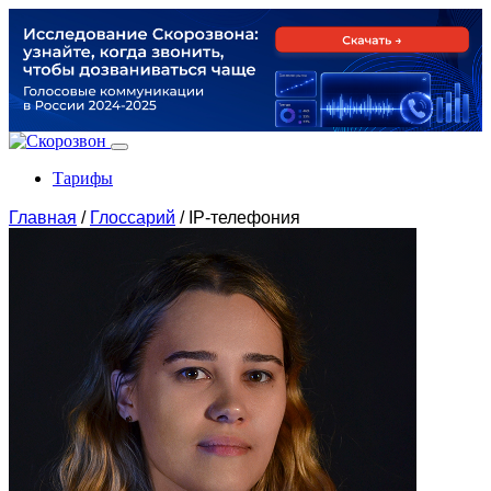
Тарифы
Главная
/
Глоссарий
/
IP-телефония
Продукты
По задачам