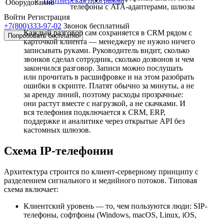
Партнёрская программа
Оборудование
телефоны с ATA-адаптерами, шлюзы
Войти
Регистрация
+7(800)333-97-02
Звонок бесплатный
Каждый разговор сам сохраняется в CRM рядом с
Попробовать бесплатно
карточкой клиента — менеджеру не нужно ничего
записывать руками. Руководитель видит, сколько
звонков сделал сотрудник, сколько дозвонов и чем
закончился разговор. Записи можно послушать
или прочитать в расшифровке и на этом разобрать
ошибки в скрипте. Платят обычно за минуты, а не
за аренду линий, поэтому расходы прозрачные:
они растут вместе с нагрузкой, а не скачками. И
вся телефония подключается к CRM, ERP,
поддержке и аналитике через открытые API без
кастомных шлюзов.
Схема IP-телефонии
Архитектура строится по клиент-серверному принципу с
разделением сигнального и медийного потоков. Типовая
схема включает:
Клиентский уровень — то, чем пользуются люди: SIP-
телефоны, софтфоны (Windows, macOS, Linux, iOS,