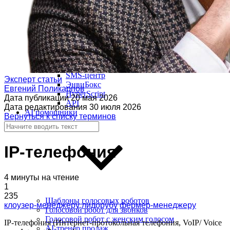
Виджет для amoCRM
Битрикс24
SMS-центр
Эксперт статьи
ЭнвиБокс
Евгений Поликарпов
HyperScript
Дата публикации
20 мая 2026
API
Дата редактирования
30 июля 2026
AI помощники
Вернуться к списку терминов
IP-телефония
4 минуты на чтение
1
235
Шаблоны голосовых роботов
клоузер-менеджеру
лидорубу
фермер-менеджеру
Голосовой робот для звонков
Голосовой робот с женским голосом
IP-телефония (Интернет-протокольная телефония, VoIP/ Voice
AI-тренер продаж