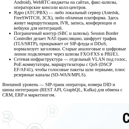
Android), WebRTC-виджеты на сайтах, факс-шлюзы,
операторские консоли колл-центров.
Ядро (АТС/PBX) — либо локальный сервер (Asterisk,
FreeSWITCH, 3CX), либо облачная платформа. Здесь
живут маршрутизация, IVR, запись, конференции и
вебхуки для интеграций.
Пограничный контур (SBC и шлюзы). Session Border
Controller делает NAT-трансляцию, шифрует трафик
(TLS/SRTP), прикрывает от SIP-флуда и DDoS,
нормализует заголовки. Старые аналоговые и цифровые
линии подключают через шлюзы FXO/FXS и PRI/E1.
Сетевая инфраструктура — отдельный VLAN под голос,
PoE-коммутаторы, маршрутизаторы с QoS (DSCP
EF/AF41), чтобы голосовые пакеты шли первыми, плюс
резервные каналы (SD-WAN/MPLS).
Внешний уровень — SIP-транк оператора, номера DID и
шины интеграции (REST API, GraphQL, Kafka) для обмена с
CRM, ERP и маркетингом.