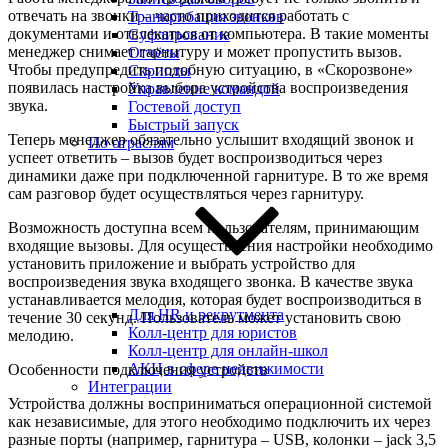
отвечать на звонки – часто приходится работать с
Транкрибация звонков
документами и отвлекаться от компьютера. В такие моменты
Суфлирование
менеджер снимает гарнитуру и может пропустить вызов.
Отчёты
Чтобы предупредить подобную ситуацию, в «Скорозвоне»
Скрипты
появилась настройка выбора устройства воспроизведения
Управление командой
звука.
Гостевой доступ
Быстрый запуск
Теперь менеджер обязательно услышит входящий звонок и
По отраслям
успеет ответить – вызов будет воспроизводиться через
динамики даже при подключенной гарнитуре. В то же время
сам разговор будет осуществляться через гарнитуру.
Возможность доступна всем пользователям, принимающим
входящие вызовы. Для осуществления настройки необходимо
установить приложение и выбрать устройство для
воспроизведения звука входящего звонка. В качестве звука
устанавливается мелодия, которая будет воспроизводиться в
Для HR и рекрутмента
течение 30 секунд. Пользователь может установить свою
Колл-центр для юристов
мелодию.
Колл-центр для онлайн-школ
АКЦ в сфере недвижимости
Особенности подключения устройств
Интеграции
Устройства должны восприниматься операционной системой
как независимые, для этого необходимо подключить их через
разные порты (например, гарнитура – USB, колонки – jack 3,5