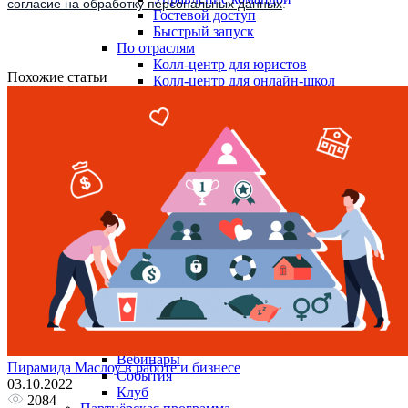
согласие на обработку персональных данных
.
Гостевой доступ
Быстрый запуск
По отраслям
Колл-центр для юристов
Похожие статьи
Колл-центр для онлайн-школ
Интеграции
Виджет для amoCRM
Битрикс24
SMS-центр
ЭнвиБокс
HyperScript
API
AI помощники
Голосовой робот для звонков
Голосовой робот с женским голосом
AI-тренер продаж
AI речевая аналитика
Кейсы
Мероприятия и новости
Блог
Новости
Вебинары
Пирамида Маслоу в работе и бизнесе
События
03.10.2022
Клуб
2084