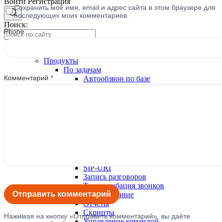
Войти
Регистрация
Сохранить моё имя, email и адрес сайта в этом браузере для
последующих моих комментариев.
Поиск:
Phone
Тарифы и цены
Продукты
По задачам
Комментарий
*
Автообзвон по базе
Исходящий обзвон
Входящие звонки
Холодные звонки
Обработка входящих заявок
Интеллектуальная телефония
Предиктивный обзвон
Услуги
IVR-меню
Карусель номеров
SIP-URI
Запись разговоров
Транскрибация звонков
Суфлирование
Отчёты
Скрипты
Нажимая на кнопку «Отправить комментарий», вы даёте
Управление командой