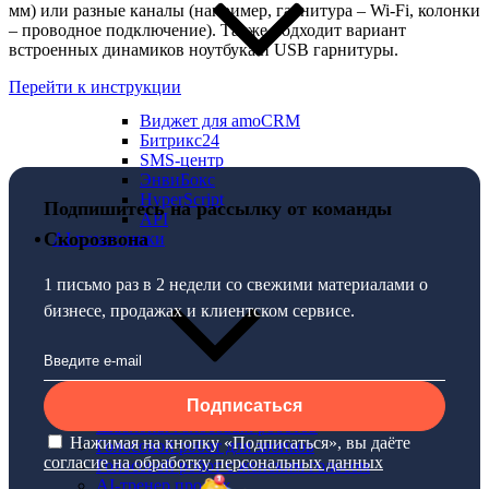
мм) или разные каналы (например, гарнитура – Wi-Fi, колонки
– проводное подключение). Также подходит вариант
встроенных динамиков ноутбука и USB гарнитуры.
Перейти к инструкции
Виджет для amoCRM
Битрикс24
SMS-центр
ЭнвиБокс
HyperScript
Подпишитесь на рассылку от команды
API
Скорозвона
AI помощники
1 письмо раз в 2 недели со свежими материалами о
бизнесе, продажах и клиентском сервисе.
Подписаться
Шаблоны голосовых роботов
Нажимая на кнопку «Подписаться», вы даёте
Голосовой робот для звонков
согласие на обработку персональных данных
Голосовой робот с женским голосом
AI-тренер продаж