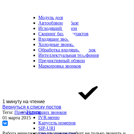
Модуль дозвона
Автообзвон по базе
Исходящий обзвон
Скоринг базы контактов
Входящие звонки
Холодные звонки
Обработка входящих заявок
Интеллектуальная телефония
Предиктивный обзвон
Маркировка звонков
1 минуту на чтение
Вернуться к списку постов
Услуги
Теги:
Приём входящих звонков
IVR-меню
01 марта 2015
Карусель номеров
SIP-URI
Работа менеджера по продажам требует не только звонить и
Запись разговоров