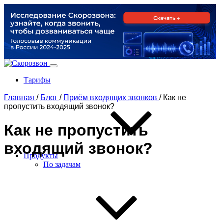
Тарифы
Главная
/
Блог
/
Приём входящих звонков
/
Как не
пропустить входящий звонок?
Как не пропустить
входящий звонок?
Продукты
По задачам