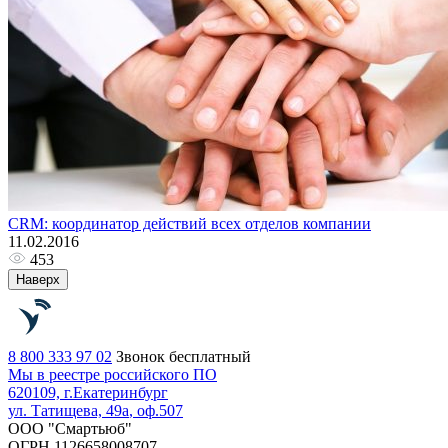
CRM: координатор действий всех отделов компании
11.02.2016
453
Наверх
8 800 333 97 02
Звонок бесплатный
Мы в реестре российского ПО
620109, г.
Екатеринбург
ул. Татищева, 49а
, оф.507
ООО "Смартьюб"
ОГРН 1126658008707