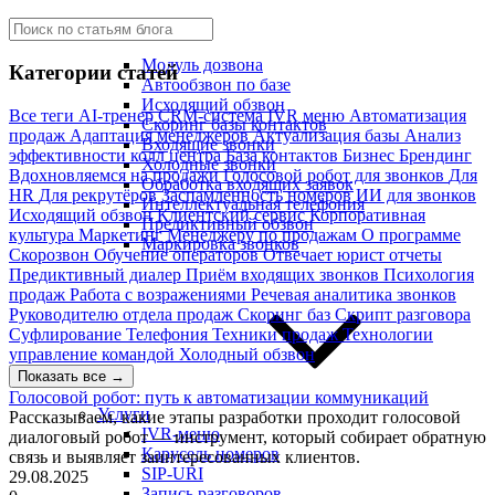
Модуль дозвона
Категории статей
Автообзвон по базе
Исходящий обзвон
Все теги
AI-тренер
CRM-система
IVR меню
Автоматизация
Скоринг базы контактов
продаж
Адаптация менеджеров
Актуализация базы
Анализ
Входящие звонки
эффективности колл центра
База контактов
Бизнес
Брендинг
Холодные звонки
Вдохновляемся на продажи
Голосовой робот для звонков
Для
Обработка входящих заявок
HR
Для рекрутёров
Заспамленность номеров
ИИ для звонков
Интеллектуальная телефония
Исходящий обзвон
Клиентский сервис
Корпоративная
Предиктивный обзвон
культура
Маркетинг
Менеджеру по продажам
О программе
Маркировка звонков
Скорозвон
Обучение операторов
Отвечает юрист
отчеты
Предиктивный диалер
Приём входящих звонков
Психология
продаж
Работа с возражениями
Речевая аналитика звонков
Руководителю отдела продаж
Скоринг баз
Скрипт разговора
Суфлирование
Телефония
Техники продаж
Технологии
управление командой
Холодный обзвон
Показать все →
Голосовой робот: путь к автоматизации коммуникаций
Услуги
Рассказываем, какие этапы разработки проходит голосовой
IVR-меню
диалоговый робот — инструмент, который собирает обратную
Карусель номеров
связь и выявляет заинтересованных клиентов.
SIP-URI
29.08.2025
Запись разговоров