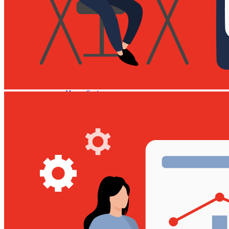
Виджет для amoCRM
Битрикс24
SMS-центр
ЭнвиБокс
HyperScript
API
AI помощники
Шаблоны голосовых роботов
Голосовой робот для звонков
Голосовой робот с женским голосом
AI-тренер продаж