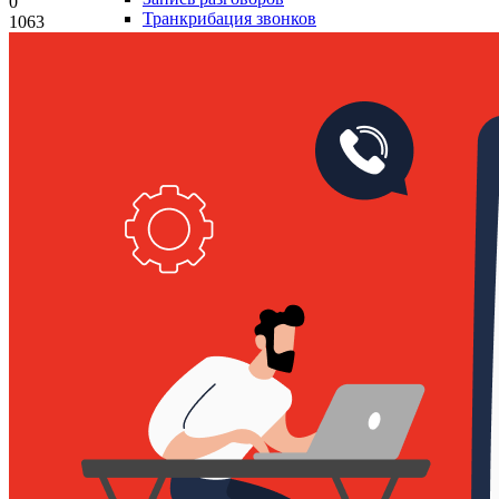
0
Транкрибация звонков
1063
Суфлирование
Отчёты
Скрипты
Управление командой
Гостевой доступ
Быстрый запуск
По отраслям
Для HR и рекрутмента
Колл-центр для юристов
Колл-центр для онлайн-школ
АКЦ в сфере недвижимости
Интеграции