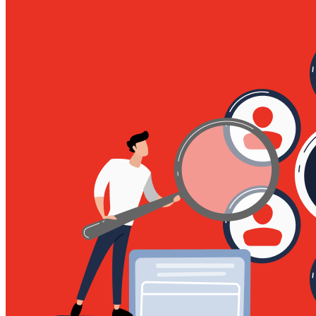
Войти
Регистрация
Поиск:
Тарифы и цены
Продукты
По задачам
Автообзвон по базе
Исходящий обзвон
Входящие звонки
Холодные звонки
Обработка входящих заявок
Интеллектуальная телефония
Предиктивный обзвон
Услуги
IVR-меню
Карусель номеров
SIP-URI
Запись разговоров
Транскрибация звонков
Суфлирование
Отчёты
Скрипты
Управление командой