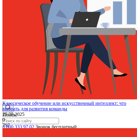
AI речевая аналитика
Кейсы
Мероприятия и новости
Блог
Новости
Вебинары
События
Клуб
Партнёрам
Классическое обучение или искусственный интеллект: что
выбрать для развития команды
29.08.2025
Поиск:
0
797
8 800 333 97 02
Звонок бесплатный