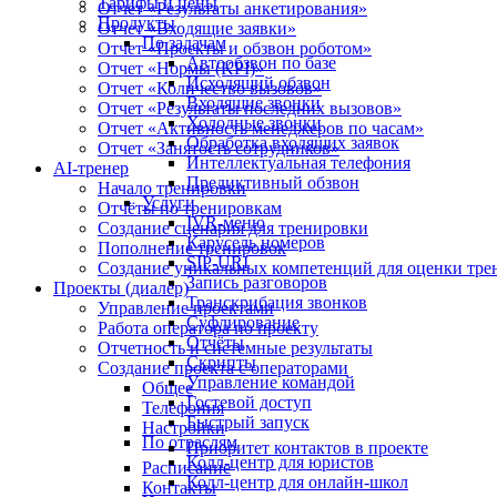
Тарифы и цены
Отчет «Результаты анкетирования»
Продукты
Отчет «Входящие заявки»
По задачам
Отчет «Проекты и обзвон роботом»
Автообзвон по базе
Отчет «Нормы (KPI)»
Исходящий обзвон
Отчет «Количество вызовов»
Входящие звонки
Отчет «Результаты последних вызовов»
Холодные звонки
Отчет «Активность менеджеров по часам»
Обработка входящих заявок
Отчет «Занятость сотрудников»
Интеллектуальная телефония
AI-тренер
Предиктивный обзвон
Начало тренировки
Услуги
Отчёты по тренировкам
IVR-меню
Создание сценария для тренировки
Карусель номеров
Пополнение тренировок
SIP-URI
Создание уникальных компетенций для оценки тре
Запись разговоров
Проекты (диалер)
Транскрибация звонков
Управление проектами
Суфлирование
Работа оператора по проекту
Отчёты
Отчетность и системные результаты
Скрипты
Создание проекта с операторами
Управление командой
Общее
Гостевой доступ
Телефония
Быстрый запуск
Настройки
По отраслям
Приоритет контактов в проекте
Колл-центр для юристов
Расписание
Колл-центр для онлайн-школ
Контакты