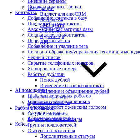
Внешние сервисы
Ссылка на запись звонка
Интеграции
Контакты
Виджет для amoCRM
Добавление контакта в базу
Битрикс24
Поиск по базе контактов
SMS-центр
Автоматическая загрузка базы
ЭнвиБокс
Логика загрузки контактов
HyperScript
Передача контактов
API
Добавление и удаление тега
Логика отображения/управления тегами для менедж
Черный список
Скрытие телефонных номеров
Хешированные номера
Работа с дублями
Поиск дублей
Изменение базового контакта
AI помощники
Удаление и объединение дублей
Шаблоны голосовых роботов
Прозвон и фильтры
Голосовой робот для звонков
Удаление контактов
Голосовой робот с женским голосом
Работа с командой
AI-тренер продаж
Создание команды
AI речевая аналитика
Редактирование команды
Кейсы
Группы пользователей
Статусы пользователя
Дополнительные статусы