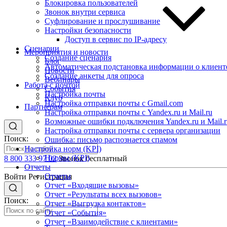
Блокировка пользователей
Звонок внутри сервиса
Суфлирование и прослушивание
Настройки безопасности
Доступ в сервис по IP-адресу
Сценарии
Мероприятия и новости
Создание сценария
Блог
Автоматическая подстановка информации о клиент
Новости
Создание анкеты для опроса
Вебинары
Работа с почтой
События
Настройка почты
Клуб
Настройка отправки почты с Gmail.com
Партнёрам
Настройка отправки почты с Yandex.ru и Mail.ru
Возможные ошибки подключения Yandex.ru и Mail.r
Настройка отправки почты с сервера организации
Поиск:
Ошибка: письмо распознается спамом
Настройка норм (KPI)
Нормы (KPI)
8 800 333 97 02
Звонок бесплатный
Отчеты
Отчеты
Войти
Регистрация
Отчет «Входящие вызовы»
Отчет «Результаты всех вызовов»
Поиск:
Отчет «Выгрузка контактов»
Отчет «События»
Отчет «Взаимодействие с клиентами»