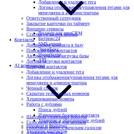
Добавление и удаление тега
Логика отображения/управления тегами для
менеджера и администратора
Ответственный сотрудник
Закрытие карточки по таймеру
Внешние сервисы
Виджет для amoCRM
Ссылка на запись звонка
Битрикс24
Контакты
SMS-центр
Добавление контакта в базу
ЭнвиБокс
Поиск по базе контактов
HyperScript
Автоматическая загрузка базы
API
Логика загрузки контактов
AI помощники
Передача контактов
Добавление и удаление тега
Логика отображения/управления тегами для
менеджера и администратора
Черный список
Скрытие телефонных номеров
Хешированные номера
Работа с дублями
Поиск дублей
Изменение базового контакта
Шаблоны голосовых роботов
Удаление и объединение дублей
Голосовой робот для звонков
Прозвон и фильтры
Голосовой робот с женским голосом
Удаление контактов
AI-тренер продаж