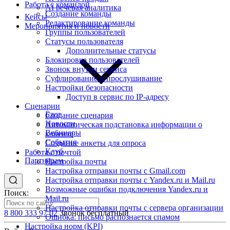
Работа с командой
AI речевая аналитика
Создание команды
Кейсы
Редактирование команды
Мероприятия и новости
Группы пользователей
Статусы пользователя
Дополнительные статусы
Блокировка пользователей
Звонок внутри сервиса
Суфлирование и прослушивание
Настройки безопасности
Доступ в сервис по IP-адресу
Сценарии
Блог
Создание сценария
Новости
Автоматическая подстановка информации о
Вебинары
клиенте
События
Создание анкеты для опроса
Клуб
Работа с почтой
Партнёрам
Настройка почты
Настройка отправки почты с Gmail.com
Настройка отправки почты с Yandex.ru и Mail.ru
Возможные ошибки подключения Yandex.ru и
Поиск:
Mail.ru
Настройка отправки почты с сервера организации
8 800 333 97 02
Звонок бесплатный
Ошибка: письмо распознается спамом
Настройка норм (KPI)