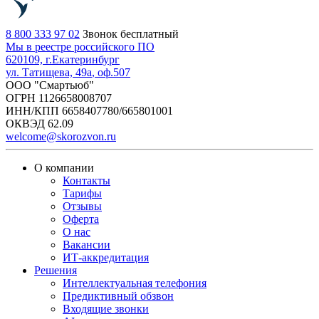
8 800 333 97 02
Звонок бесплатный
Мы в реестре российского ПО
620109, г.
Екатеринбург
ул. Татищева, 49а
, оф.507
ООО "Смартьюб"
ОГРН 1126658008707
ИНН/КПП 6658407780/665801001
ОКВЭД 62.09
welcome@skorozvon.ru
О компании
Контакты
Тарифы
Отзывы
Оферта
О нас
Вакансии
ИТ-аккредитация
Решения
Интеллектуальная телефония
Предиктивный обзвон
Входящие звонки