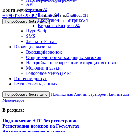
Партнёрская программа
API
Битрикс24
Войти
Регистрация
Битрикс24 → Скорозвон
+7(800)333-97-02
Звонок бесплатный
Скорозвон → Битрикс24
Попробовать бесплатно
Виджет в Битрикс24
HyperScript
SMS
Заявки с E-mail
Входящие вызовы
Входящий звонок
Общие настройки входящих вызовов
Настройка переадресации входящих вызовов
Мелодии и звуки
Голосовое меню (IVR)
Гостевой доступ
Безопасность данных
Попробовать бесплатно
Памятка для Администраторов
Памятка для
Менеджеров
В разделе:
Подключение АТС без регистрации
Регистрация номеров на Госуслугах
Активация номеров в транке