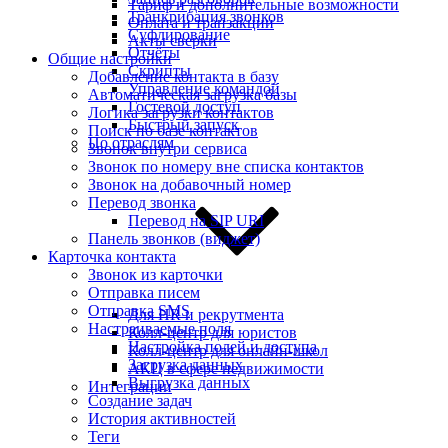
Тариф и дополнительные возможности
Транкрибация звонков
Оплата и транзакции
Суфлирование
Акты сверки
Отчёты
Общие настройки
Скрипты
Добавление контакта в базу
Управление командой
Автоматическая загрузка базы
Гостевой доступ
Логика загрузки контактов
Быстрый запуск
Поиск по базе контактов
По отраслям
Звонок внутри сервиса
Звонок по номеру вне списка контактов
Звонок на добавочный номер
Перевод звонка
Перевод на SIP URI
Панель звонков (виджет)
Карточка контакта
Звонок из карточки
Отправка писем
Отправка SMS
Для HR и рекрутмента
Настраиваемые поля
Колл-центр для юристов
Настройка полей и доступа
Колл-центр для онлайн-школ
Загрузка данных
АКЦ в сфере недвижимости
Выгрузка данных
Интеграции
Создание задач
История активностей
Теги